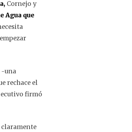
ra,
Cornejo y
de Agua que
necesita
e empezar
a -una
ue rechace el
jecutivo firmó
a claramente