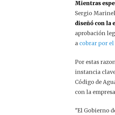
Mientras esper
Sergio Marinell
diseñó con la
aprobación legi
a
cobrar por e
Por estas razo
instancia clav
Código de Aguas
con la empresa
"El Gobierno d