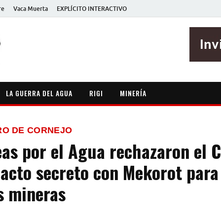
re
Vaca Muerta
EXPLÍCITO INTERACTIVO
EXPLÍCITO
Periodismo sin maripositas
LA GUERRA DEL AGUA
RIGI
MINERÍA
RO DE CORNEJO
as por el Agua rechazaron el 
pacto secreto con Mekorot para
as mineras