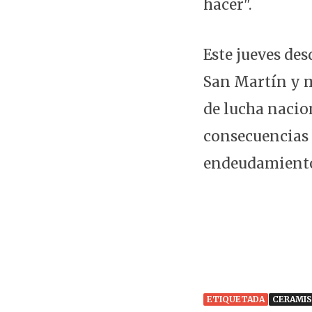
hacer".
Este jueves de
San Martín y 
de lucha nacion
consecuencias d
endeudamiento
ETIQUETADA
CERAMI