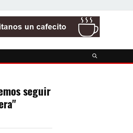
demos seguir
era"