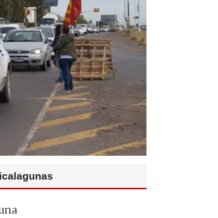
licalagunas
 una