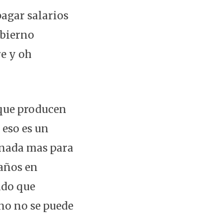
pagar salarios
obierno
e y oh
 que producen
 eso es un
 nada mas para
 años en
ado que
no no se puede