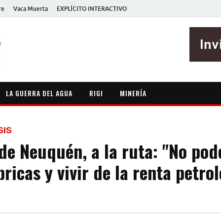
re
Vaca Muerta
EXPLÍCITO INTERACTIVO
EXPLÍCITO
Periodismo sin maripositas
LA GUERRA DEL AGUA
RIGI
MINERÍA
SIS
de Neuquén, a la ruta: "No po
ricas y vivir de la renta petrol