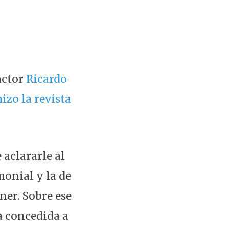
actor
Ricardo
izo la revista
aclararle al
monial y la de
ner. Sobre ese
a concedida a