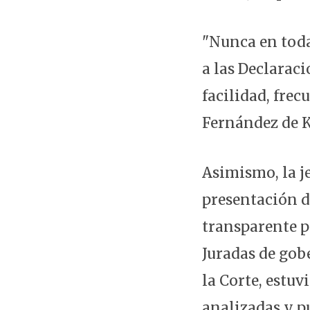
"Nunca en toda
a las Declarac
facilidad, frec
Fernández de K
Asimismo, la je
presentación d
transparente p
Juradas de gob
la Corte, estuv
analizadas y p