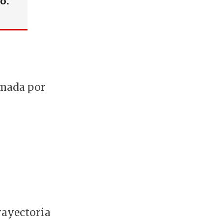
o.
rmada por
rayectoria