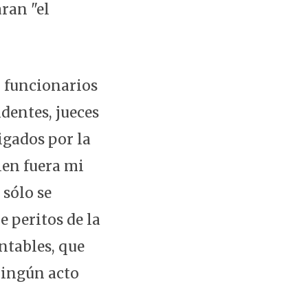
aran "el
o funcionarios
ndentes, jueces
igados por la
ien fuera mi
 sólo se
e peritos de la
ntables, que
ningún acto