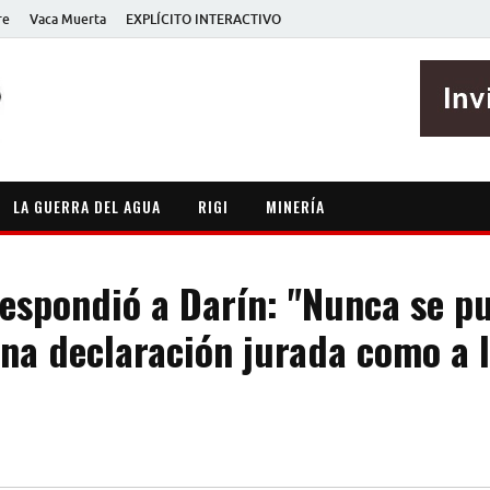
re
Vaca Muerta
EXPLÍCITO INTERACTIVO
EXPLÍCITO
Periodismo sin maripositas
LA GUERRA DEL AGUA
RIGI
MINERÍA
 respondió a Darín: "Nunca se p
una declaración jurada como a l