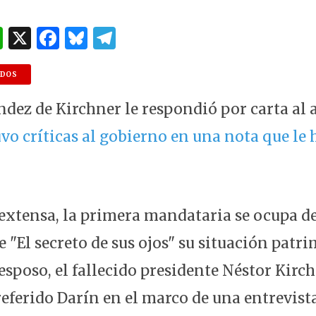
W
X
F
B
T
h
a
lu
el
at
c
es
e
NDOS
s
e
k
g
ndez de Kirchner le respondió por carta al 
A
b
y
ra
vo críticas al gobierno en una nota que le h
p
o
m
p
o
k
extensa, la primera mandataria se ocupa de 
 "El secreto de sus ojos" su situación patri
esposo, el fallecido presidente Néstor Kirch
referido Darín en el marco de una entrevist