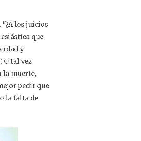
 "¿A los juicios
esiástica que
verdad y
 O tal vez
n la muerte,
 mejor pedir que
o la falta de