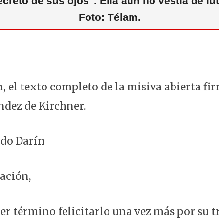
ecreto de sus ojos". Ella aún no vestía de lut
Foto: Télam.
, el texto completo de la misiva abierta fi
ndez de Kirchner.
rdo Darín
ación,
er término felicitarlo una vez más por su t