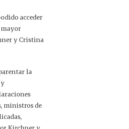
 podido acceder
n mayor
hner y Cristina
parentar la
 y
claraciones
, ministros de
licadas,
tor Kirchner y