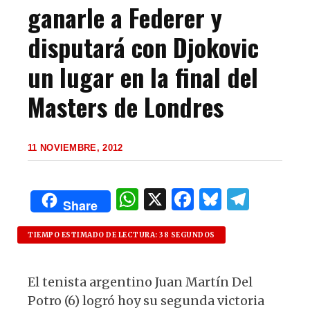
ganarle a Federer y
disputará con Djokovic
un lugar en la final del
Masters de Londres
11 NOVIEMBRE, 2012
W
X
F
B
T
Share
h
a
lu
el
at
c
es
e
TIEMPO ESTIMADO DE LECTURA: 38 SEGUNDOS
s
e
k
g
El tenista argentino Juan Martín Del
A
b
y
ra
Potro (6) logró hoy su segunda victoria