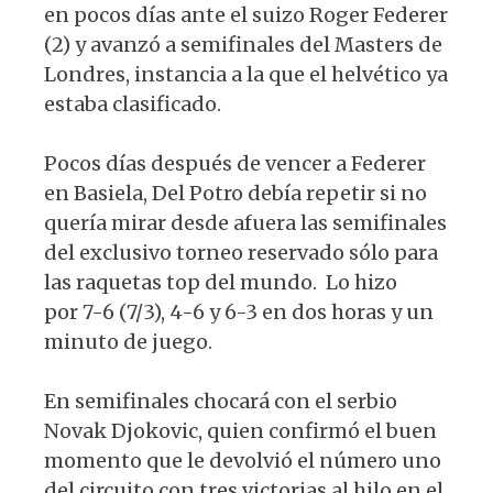
p
o
m
en pocos días ante el suizo Roger Federer
p
o
(2) y avanzó a semifinales del Masters de
k
Londres, instancia a la que el helvético ya
estaba clasificado.
Pocos días después de vencer a Federer
en Basiela, Del Potro debía repetir si no
quería mirar desde afuera las semifinales
del exclusivo torneo reservado sólo para
las raquetas top del mundo. Lo hizo
por 7-6 (7/3), 4-6 y 6-3 en dos horas y un
minuto de juego.
En semifinales chocará con el serbio
Novak Djokovic, quien confirmó el buen
momento que le devolvió el número uno
del circuito con tres victorias al hilo en el