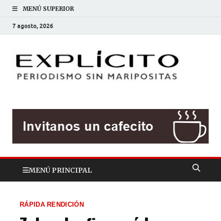
MENÚ SUPERIOR
7 agosto, 2026
EXP
Periodis
sin
mariposit
MENÚ PRINCIPAL
RÁPIDA RENDICIÓN