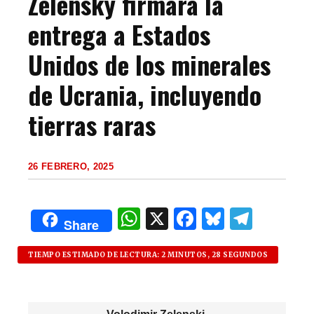
Zelensky firmará la
entrega a Estados
Unidos de los minerales
de Ucrania, incluyendo
tierras raras
26 FEBRERO, 2025
W
X
F
B
T
Share
h
a
lu
el
at
c
es
e
TIEMPO ESTIMADO DE LECTURA: 2 MINUTOS, 28 SEGUNDOS
s
e
k
g
A
b
y
ra