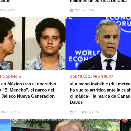
patas"
millones de euros a Ucrania
AYO, 2026
29 ABRIL, 2026
E VIOLENCIA
CONTRAGOLPE A TRUMP
s en México tras el operativo
«La mano invisible (del merca
a "El Mencho", el narco del
ha vuelto artrítica ante la crisi
l Jalisco Nueva Generación
climática», la marca de Canad
Davos
EBRERO, 2026
21 ENERO, 2026