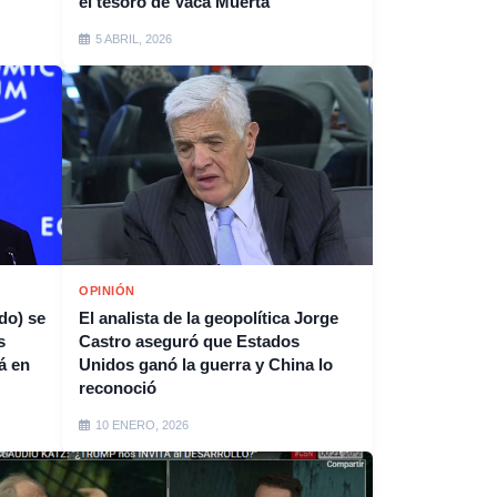
el tesoro de Vaca Muerta
5 ABRIL, 2026
OPINIÓN
do) se
El analista de la geopolítica Jorge
s
Castro aseguró que Estados
á en
Unidos ganó la guerra y China lo
reconoció
10 ENERO, 2026