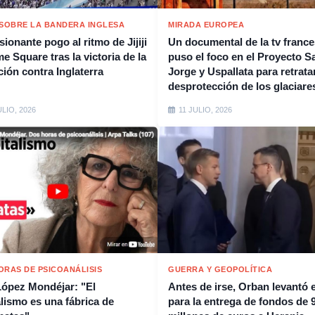
 SOBRE LA BANDERA INGLESA
MIRADA EUROPEA
ionante pogo al ritmo de Jijiji
Un documental de la tv franc
e Square tras la victoria de la
puso el foco en el Proyecto S
ción contra Inglaterra
Jorge y Uspallata para retratar
desprotección de los glaciare
ULIO, 2026
11 JULIO, 2026
ORAS DE PSICOANÁLISIS
GUERRA Y GEOPOLÍTICA
López Mondéjar: "El
Antes de irse, Orban levantó e
alismo es una fábrica de
para la entrega de fondos de 