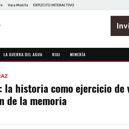
re
Vaca Muerta
EXPLÍCITO INTERACTIVO
EXPLÍCITO
Periodismo sin maripositas
LA GUERRA DEL AGUA
RIGI
MINERÍA
RAZ
la historia como ejercicio de 
ón de la memoria