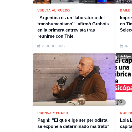
VUELTA AL RUEDO
BAILE
"Argentina es un 'laboratorio del
Impres
transhumanismo'", afirmó Grabois
en Tim
en la primera entrevista tras
Selec
reunirse con Thiel
28 JULIO, 2026
16 J
PRENSA Y PODER
DOS H
Pagni: "El que elige ser periodista
Lola 
se expone a determinado maltrato"
capit