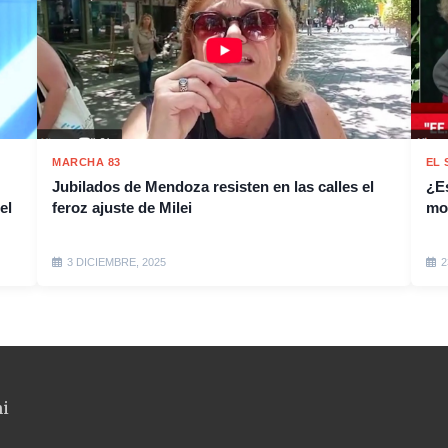
MARCHA 83
EL
Jubilados de Mendoza resisten en las calles el
¿E
el
feroz ajuste de Milei
mo
3 DICIEMBRE, 2025
2
ni