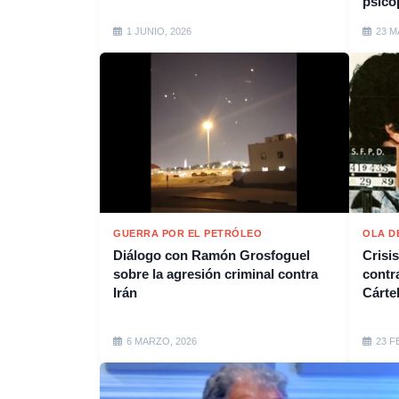
psicó
1 JUNIO, 2026
23 M
GUERRA POR EL PETRÓLEO
OLA D
Diálogo con Ramón Grosfoguel
Crisi
sobre la agresión criminal contra
contr
Irán
Cárte
6 MARZO, 2026
23 F