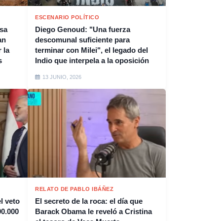
ESCENARIO POLÍTICO
esa
Diego Genoud: "Una fuerza
an
descomunal suficiente para
 la
terminar con Milei", el legado del
s
Indio que interpela a la oposición
13 JUNIO, 2026
RELATO DE PABLO IBÁÑEZ
l veto
El secreto de la roca: el día que
90.000
Barack Obama le reveló a Cristina