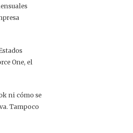
mensuales
empresa
 Estados
rce One, el
Tok ni cómo se
tiva. Tampoco