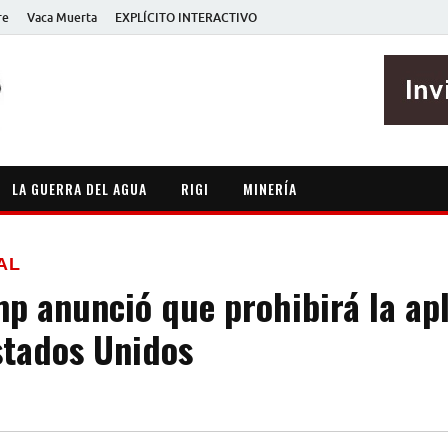
re
Vaca Muerta
EXPLÍCITO INTERACTIVO
EXPLÍCITO
Periodismo sin maripositas
LA GUERRA DEL AGUA
RIGI
MINERÍA
AL
p anunció que prohibirá la apl
stados Unidos