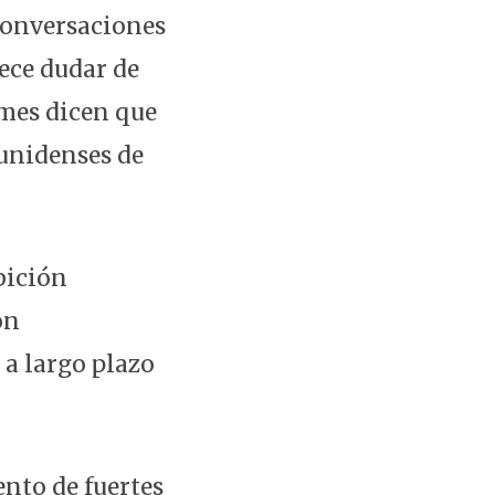
conversaciones
ece dudar de
rmes dicen que
unidenses de
bición
ón
 a largo plazo
nto de fuertes