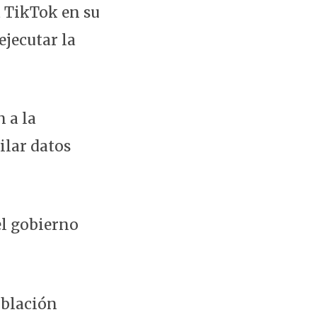
a TikTok en su
ejecutar la
 a la
ilar datos
el gobierno
oblación