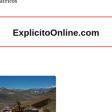
átricos
ExplicitoOnline.com