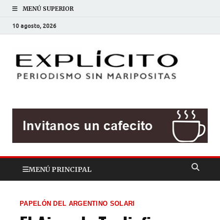
MENÚ SUPERIOR
10 agosto, 2026
EXP
Periodis
sin
mariposit
MENÚ PRINCIPAL
PAPELÓN DEL ARGENTINO SOLARI