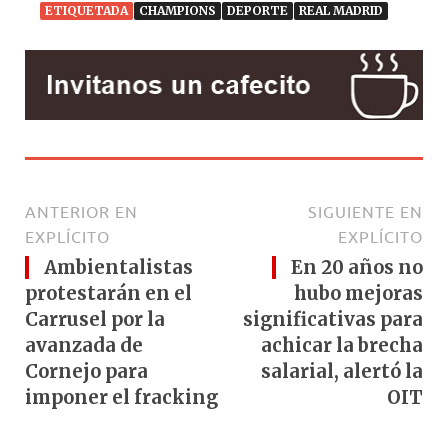
p
o
ETIQUETADA
CHAMPIONS
DEPORTE
REAL MADRID
k
ANTERIOR EN
SIGUIENTE EN
EXPLÍCITO
EXPLÍCITO
Ambientalistas
En 20 años no
protestarán en el
hubo mejoras
Carrusel por la
significativas para
avanzada de
achicar la brecha
Cornejo para
salarial, alertó la
imponer el fracking
OIT