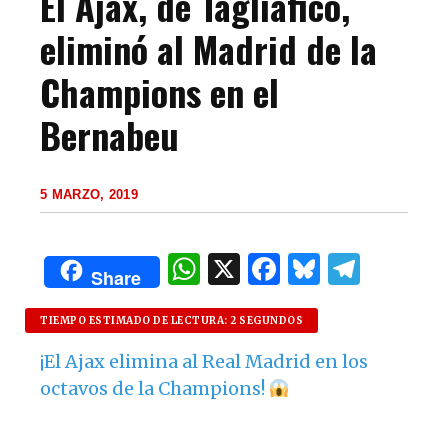
El Ajax, de Tagliafico,
eliminó al Madrid de la
Champions en el
Bernabeu
5 MARZO, 2019
W
X
F
B
T
Share
h
a
lu
el
at
c
es
e
TIEMPO ESTIMADO DE LECTURA: 2 SEGUNDOS
s
e
k
g
¡El Ajax elimina al Real Madrid en los
octavos de la Champions!
A
b
y
ra
p
o
m