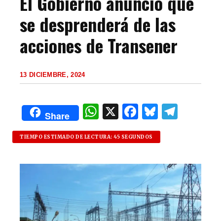
El Gobierno anunció que
se desprenderá de las
acciones de Transener
13 DICIEMBRE, 2024
W
X
F
B
T
Share
h
a
lu
el
at
c
es
e
TIEMPO ESTIMADO DE LECTURA: 45 SEGUNDOS
s
e
k
g
A
b
y
ra
p
o
m
p
o