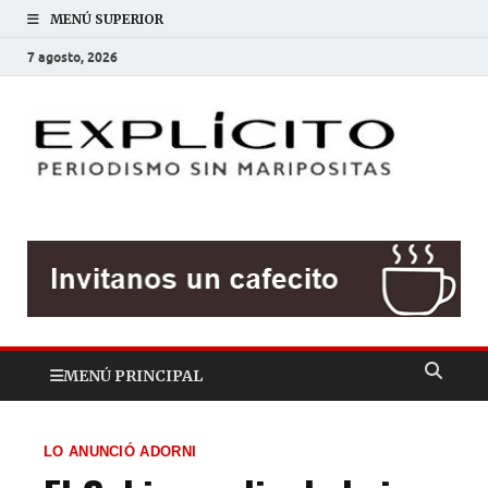
MENÚ SUPERIOR
7 agosto, 2026
EXP
Periodis
sin
mariposit
MENÚ PRINCIPAL
LO ANUNCIÓ ADORNI