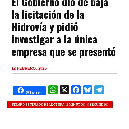
El Gobierno dio de baja
la licitación de la
Hidrovía y pidió
investigar a la única
empresa que se presentó
12 FEBRERO, 2025
W
X
F
B
T
Share
h
a
lu
el
at
c
es
e
TIEMPO ESTIMADO DE LECTURA: 2 MINUTOS, 8 SEGUNDOS
s
e
k
g
A
b
y
ra