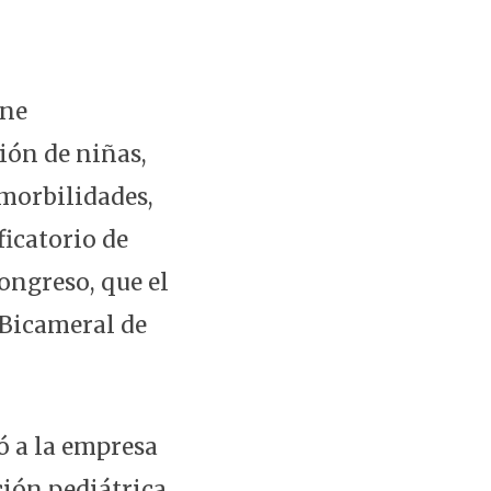
ene
ión de niñas,
morbilidades,
icatorio de
ongreso, que el
 Bicameral de
ó a la empresa
ción pediátrica