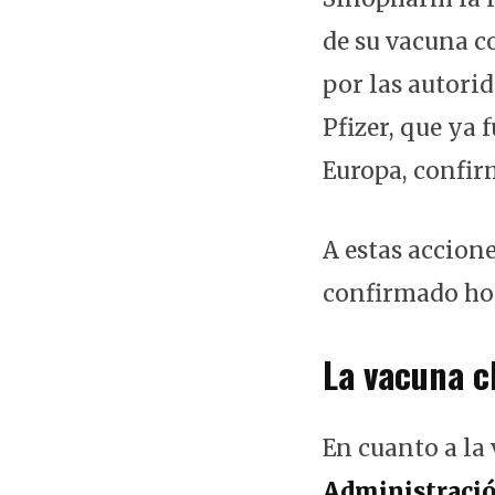
de su vacuna co
por las autorid
Pfizer, que ya
Europa, confir
A estas accion
confirmado hoy
La vacuna c
En cuanto a la
Administració