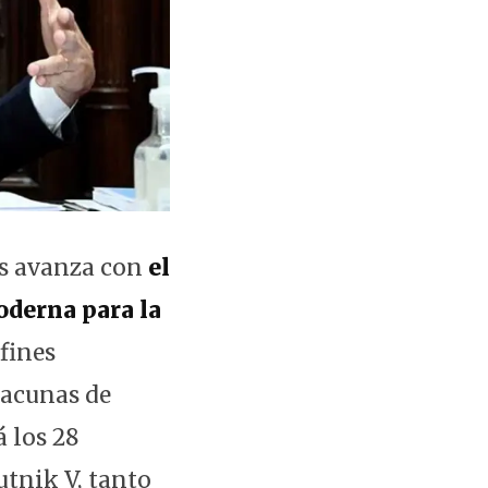
us avanza con
el
oderna para la
fines
vacunas de
 los 28
utnik V, tanto