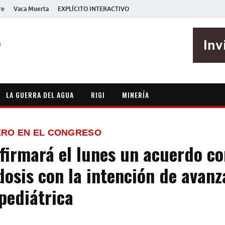
re
Vaca Muerta
EXPLÍCITO INTERACTIVO
EXPLÍCITO
Periodismo sin maripositas
LA GUERRA DEL AGUA
RIGI
MINERÍA
ERO EN EL CONGRESO
 firmará el lunes un acuerdo c
osis con la intención de avanz
pediátrica