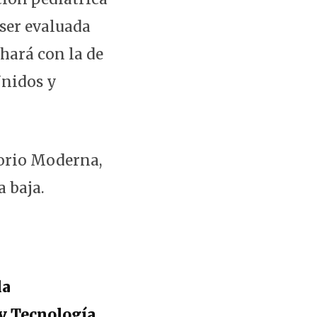
 ser evaluada
 hará con la de
Unidos y
torio Moderna,
 baja.
la
y Tecnología