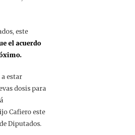
dos, este
ue el acuerdo
róximo.
 a estar
vas dosis para
tá
jo Cafiero este
de Diputados.