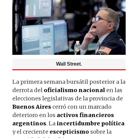
p
o
m
p
o
k
Wall Street.
La primera semana bursátil posterior a la
derrota del
oficialismo nacional
en las
elecciones legislativas de la provincia de
Buenos Aires
cerró con un marcado
deterioro en los
activos financieros
argentinos
. La
incertidumbre política
y el creciente
escepticismo
sobre la