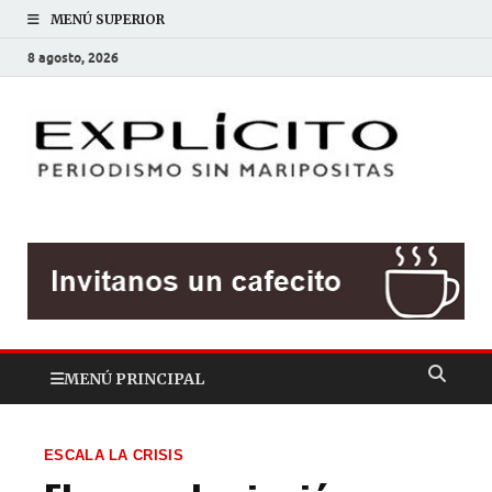
MENÚ SUPERIOR
8 agosto, 2026
EXP
Periodis
sin
mariposit
MENÚ PRINCIPAL
ESCALA LA CRISIS