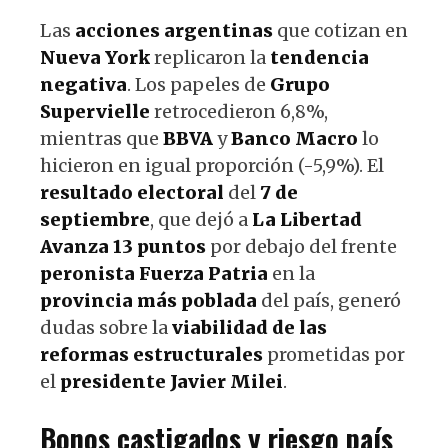
Las
acciones argentinas
que cotizan en
Nueva York
replicaron la
tendencia
negativa
. Los papeles de
Grupo
Supervielle
retrocedieron 6,8%,
mientras que
BBVA
y
Banco Macro
lo
hicieron en igual proporción (-5,9%). El
resultado electoral
del
7 de
septiembre
, que dejó a
La Libertad
Avanza
13 puntos
por debajo del frente
peronista Fuerza Patria
en la
provincia más poblada
del país, generó
dudas sobre la
viabilidad de las
reformas estructurales
prometidas por
el
presidente Javier Milei
.
Bonos castigados y riesgo país