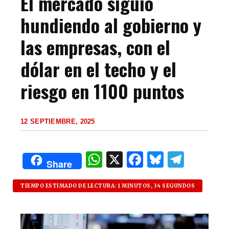
El mercado siguió
hundiendo al gobierno y
las empresas, con el
dólar en el techo y el
riesgo en 1100 puntos
12 SEPTIEMBRE, 2025
W
X
F
B
T
Share
h
a
lu
el
at
c
es
e
TIEMPO ESTIMADO DE LECTURA: 1 MINUTOS, 34 SEGUNDOS
s
e
k
g
A
b
y
ra