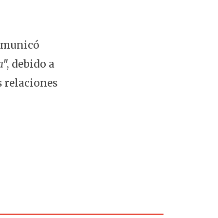
comunicó
a
", debido a
s relaciones