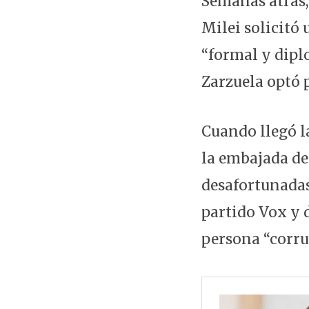
Semanas atrás,
Milei solicitó 
“formal y dipl
Zarzuela optó 
Cuando llegó la
la embajada de
desafortunadas
partido Vox y 
persona “corru