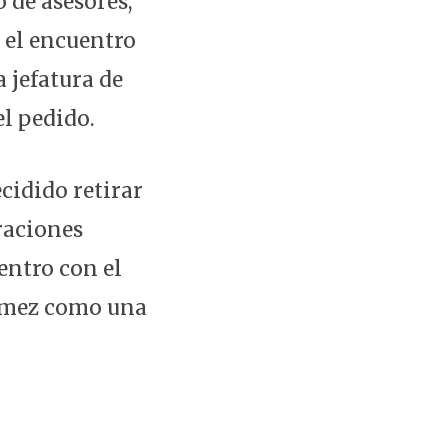
 de asesores,
o el encuentro
 jefatura de
l pedido.
cidido retirar
raciones
entro con el
Gómez como una