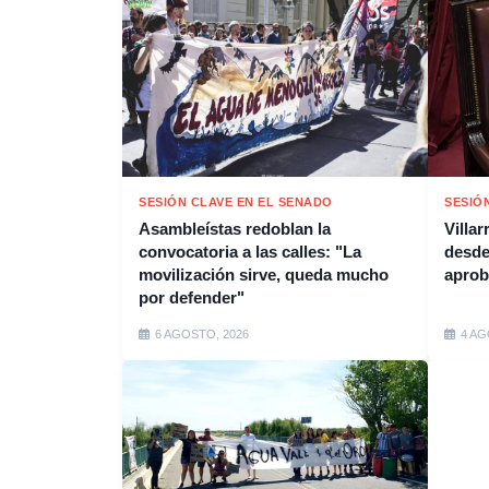
SESIÓN CLAVE EN EL SENADO
SESIÓ
Asambleístas redoblan la
Villar
convocatoria a las calles: "La
desde
movilización sirve, queda mucho
aprob
por defender"
6 AGOSTO, 2026
4 AG