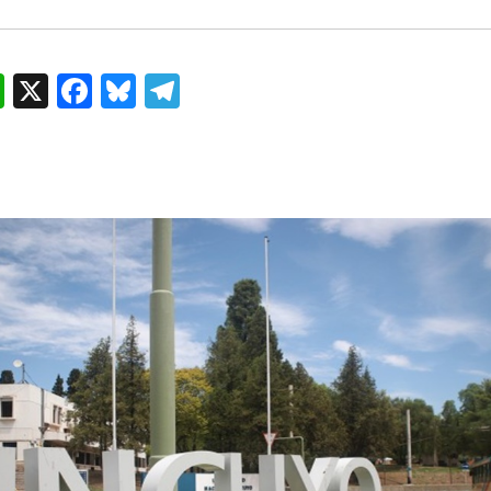
W
X
F
B
T
h
a
lu
el
at
c
es
e
s
e
k
g
A
b
y
ra
p
o
m
p
o
k