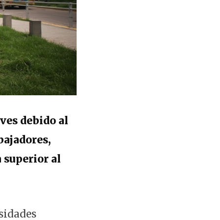
eves debido al
bajadores,
 superior al
rsidades