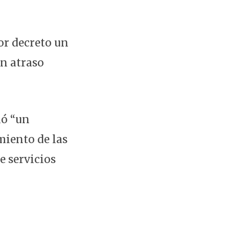
or decreto un
un atraso
ió “un
miento de las
de servicios