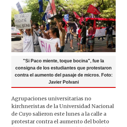
A
b
y
ra
p
o
m
p
o
k
"Si Paco miente, toque bocina", fue la
consigna de los estudiantes que protestaron
contra el aumento del pasaje de micros. Foto:
Javier Polvani
Agrupaciones universitarias no
kirchneristas de la Universidad Nacional
de Cuyo salieron este lunes a la calle a
protestar contra el aumento del boleto