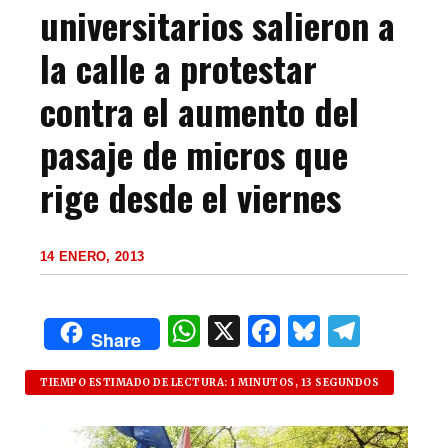
universitarios salieron a
la calle a protestar
contra el aumento del
pasaje de micros que
rige desde el viernes
14 ENERO, 2013
W
X
F
B
T
Share
h
a
lu
el
at
c
es
e
TIEMPO ESTIMADO DE LECTURA: 1 MINUTOS, 13 SEGUNDOS
s
e
k
g