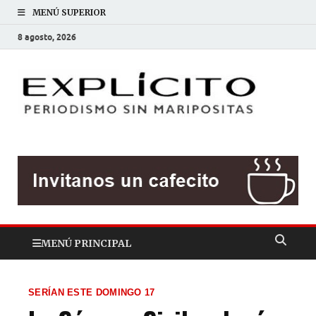
MENÚ SUPERIOR
8 agosto, 2026
EXP
Periodis
sin
mariposit
MENÚ PRINCIPAL
SERÍAN ESTE DOMINGO 17