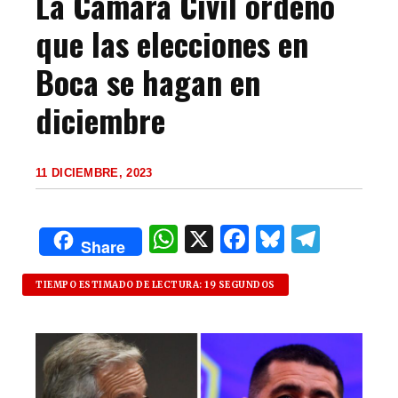
La Cámara Civil ordenó
que las elecciones en
Boca se hagan en
diciembre
11 DICIEMBRE, 2023
W
X
F
B
T
Share
h
a
lu
el
at
c
es
e
TIEMPO ESTIMADO DE LECTURA: 19 SEGUNDOS
s
e
k
g
A
b
y
ra
p
o
m