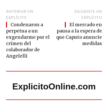
ANTERIOR EN
SIGUIENTE EN
EXPLÍCITO
EXPLÍCITO
Condenaron a
El mercado en
perpetua a un
pausa a la espera de
exgendarme por el
que Caputo anuncie
crimen del
medidas
colaborador de
Angelelli
ExplicitoOnline.com