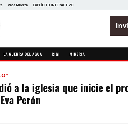
re
Vaca Muerta
EXPLÍCITO INTERACTIVO
EXPLÍCITO
Periodismo sin maripositas
LA GUERRA DEL AGUA
RIGI
MINERÍA
LO”
dió a la iglesia que inicie el p
 Eva Perón