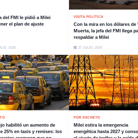
a del FMI le pidió a Milei
VISITA POLÍTICA
ner el plan de ajuste
Con la mira en los dólares de
Muerta, la jefa del FMI llega p
respaldar a Milei
ULIO, 2026
27 JULIO, 2026
ITO
POR DECRETO
jo habilitó un aumento de
Milei estira la emergencia
e 25% en taxis y remises: los
energética hasta 2027 y conso
sarios aseguran que no
el ajuste de tarifas y la caída 