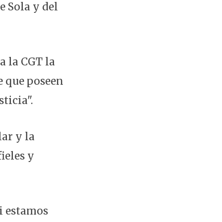
e Sola y del
ra la CGT la
te que poseen
ticia".
ar y la
ieles y
i estamos