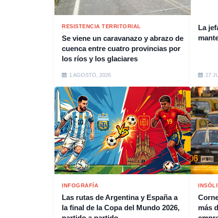
RESISTENCIA TERRITORIAL
La jef
mante
Se viene un caravanazo y abrazo de
cuenca entre cuatro provincias por
los ríos y los glaciares
1 AGOSTO, 2026
27 J
INFOGRAFÍA
INSÓL
Las rutas de Argentina y España a
Corne
la final de la Copa del Mundo 2026,
más d
partido a partido
empre