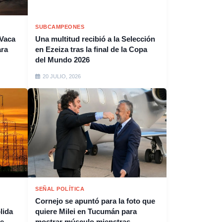
SUBCAMPEONES
 Vaca
Una multitud recibió a la Selección
ara
en Ezeiza tras la final de la Copa
del Mundo 2026
20 JULIO, 2026
SEÑAL POLÍTICA
Cornejo se apuntó para la foto que
lida
quiere Milei en Tucumán para
de
mostrar músculo mienstras