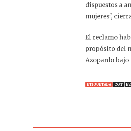
dispuestos a a
mujeres", cierr
El reclamo hab
propósito del n
Azopardo bajo 
ETIQUETADA
CGT
EV