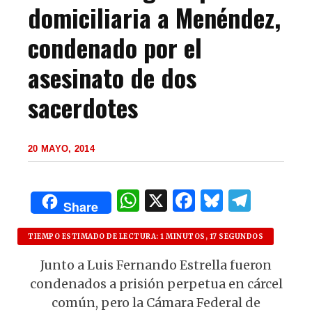
domiciliaria a Menéndez,
condenado por el
asesinato de dos
sacerdotes
20 MAYO, 2014
W
X
F
B
T
Share
h
a
lu
el
at
c
es
e
TIEMPO ESTIMADO DE LECTURA: 1 MINUTOS, 17 SEGUNDOS
s
e
k
g
Junto a Luis Fernando Estrella fueron
condenados a prisión perpetua en cárcel
A
b
y
ra
común, pero la Cámara Federal de