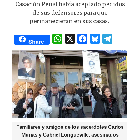
p
o
m
Casación Penal había aceptado pedidos
p
o
de sus defensores para que
k
permanecieran en sus casas.
W
X
F
B
T
Share
h
a
lu
el
at
c
es
e
s
e
k
g
A
b
y
ra
p
o
m
p
o
k
Familiares y amigos de los sacerdotes Carlos
Murias y Gabriel Longueville, asesinados