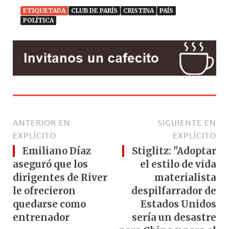
ETIQUETADA
CLUB DE PARÍS
CRISTINA
PAÍS
POLÍTICA
ANTERIOR EN
SIGUIENTE EN
EXPLÍCITO
EXPLÍCITO
Emiliano Díaz
Stiglitz: "Adoptar
aseguró que los
el estilo de vida
dirigentes de River
materialista
le ofrecieron
despilfarrador de
quedarse como
Estados Unidos
entrenador
sería un desastre