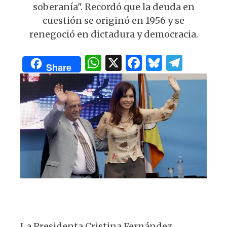
p
o
m
soberanía". Recordó que la deuda en
p
o
cuestión se originó en 1956 y se
k
renegoció en dictadura y democracia.
W
X
F
B
T
Share
h
a
lu
el
at
c
es
e
s
e
k
g
A
b
y
ra
p
o
m
p
o
k
La Presidenta Cristina Fernández