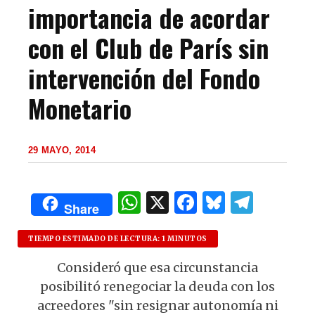
importancia de acordar
con el Club de París sin
intervención del Fondo
Monetario
29 MAYO, 2014
W
X
F
B
T
Share
h
a
lu
el
at
c
es
e
TIEMPO ESTIMADO DE LECTURA: 1 MINUTOS
s
e
k
g
Consideró que esa circunstancia
posibilitó renegociar la deuda con los
A
b
y
ra
acreedores "sin resignar autonomía ni