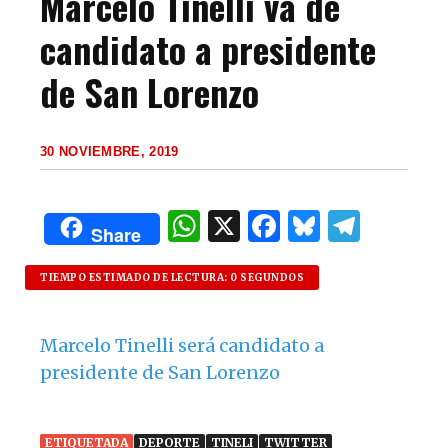
Marcelo Tinelli va de
candidato a presidente
de San Lorenzo
30 NOVIEMBRE, 2019
W
X
F
B
T
Share
h
a
lu
el
at
c
es
e
TIEMPO ESTIMADO DE LECTURA: 0 SEGUNDOS
s
e
k
g
Marcelo Tinelli será candidato a
A
b
y
ra
presidente de San Lorenzo
p
o
m
p
o
ETIQUETADA
DEPORTE
TINELI
TWITTER