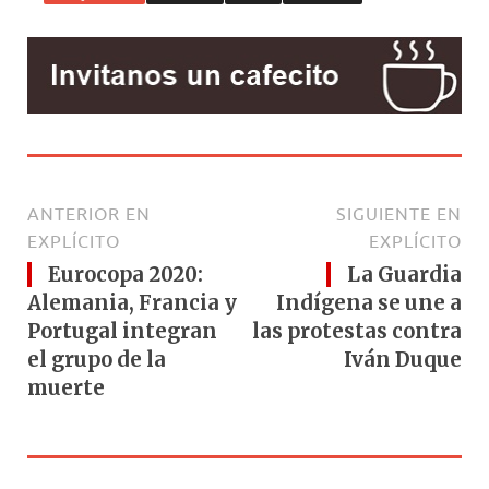
k
ANTERIOR EN
SIGUIENTE EN
EXPLÍCITO
EXPLÍCITO
Eurocopa 2020:
La Guardia
Alemania, Francia y
Indígena se une a
Portugal integran
las protestas contra
el grupo de la
Iván Duque
muerte