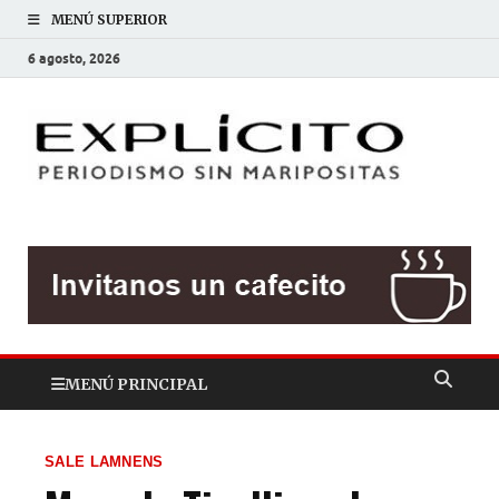
MENÚ SUPERIOR
6 agosto, 2026
EXP
Periodis
sin
mariposit
MENÚ PRINCIPAL
SALE LAMNENS