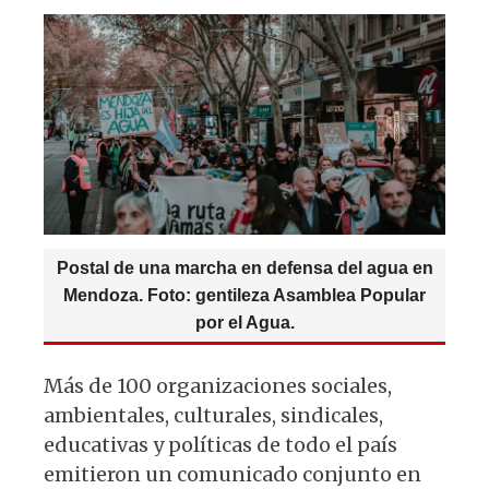
s
e
k
g
A
b
y
ra
p
o
m
p
o
k
Postal de una marcha en defensa del agua en
Mendoza. Foto: gentileza Asamblea Popular
por el Agua.
Más de 100 organizaciones sociales,
ambientales, culturales, sindicales,
educativas y políticas de todo el país
emitieron un comunicado conjunto en