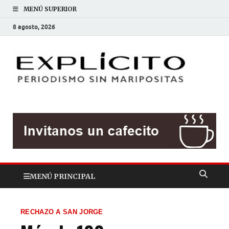
MENÚ SUPERIOR
8 agosto, 2026
EXP
Periodis
sin
mariposit
MENÚ PRINCIPAL
RECHAZO A SAN JORGE