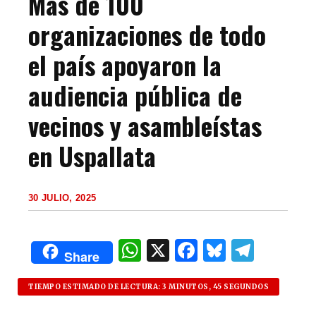
Más de 100
organizaciones de todo
el país apoyaron la
audiencia pública de
vecinos y asambleístas
en Uspallata
30 JULIO, 2025
W
X
F
B
T
Share
h
a
lu
el
at
c
es
e
TIEMPO ESTIMADO DE LECTURA: 3 MINUTOS, 45 SEGUNDOS