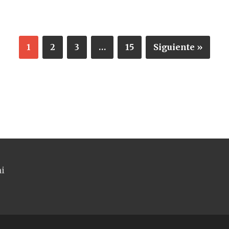
1
2
3
…
15
Siguiente »
ni