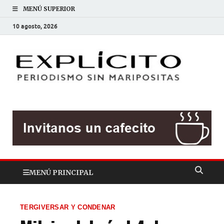
MENÚ SUPERIOR
10 agosto, 2026
EXP
Periodis
sin
mariposit
MENÚ PRINCIPAL
TERGIVERSAR Y CONDENAR