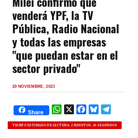
Milei confirmó que
venderá YPF, la TV
Pública, Radio Nacional
y todas las empresas
"que puedan estar en el
sector privado"
20 NOVIEMBRE, 2023
W
X
F
B
T
Share
h
a
lu
el
at
c
es
e
TIEMPO ESTIMADO DE LECTURA: 2 MINUTOS, 14 SEGUNDOS