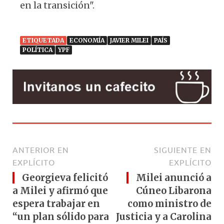
en la transición".
ETIQUETADA
ECONOMÍA
JAVIER MILEI
PAÍS
POLÍTICA
YPF
ANTERIOR EN
SIGUIENTE EN
EXPLÍCITO
EXPLÍCITO
Georgieva felicitó
Milei anunció a
a Milei y afirmó que
Cúneo Libarona
espera trabajar en
como ministro de
“un plan sólido para
Justicia y a Carolina