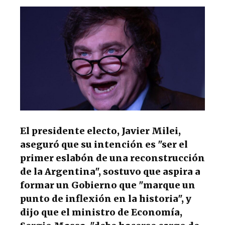
s
e
k
g
A
b
y
ra
p
o
m
p
o
k
El presidente electo, Javier Milei,
aseguró que su intención es "ser el
primer eslabón de una reconstrucción
de la Argentina", sostuvo que aspira a
formar un Gobierno que "marque un
punto de inflexión en la historia", y
dijo que el ministro de Economía,