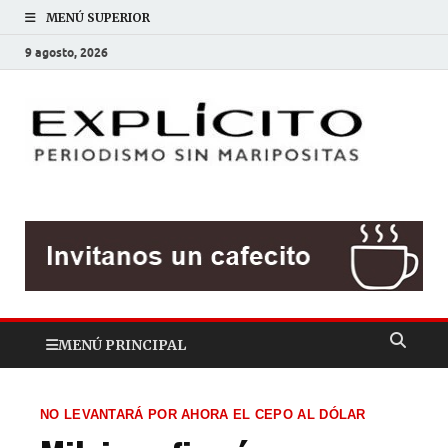
MENÚ SUPERIOR
9 agosto, 2026
EXP
Periodis
sin
mariposit
MENÚ PRINCIPAL
NO LEVANTARÁ POR AHORA EL CEPO AL DÓLAR