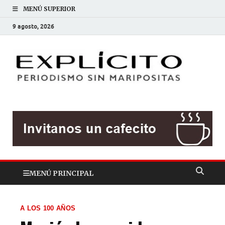
MENÚ SUPERIOR
9 agosto, 2026
EXP
Periodis
sin
mariposit
MENÚ PRINCIPAL
A LOS 100 AÑOS