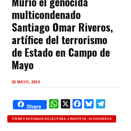
Murió el genocida
multicondenado
Santiago Omar Riveros,
artífice del terrorismo
de Estado en Campo de
Mayo
26 MAYO, 2024
W
X
F
B
T
Share
h
a
lu
el
at
c
es
e
TIEMPO ESTIMADO DE LECTURA: 2 MINUTOS, 50 SEGUNDOS