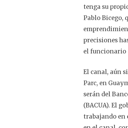
tenga su propi
Pablo Bicego, q
emprendimiento
precisiones ha
el funcionario
El canal, aún 
Parc, en Guaym
serán del Banc
(BACUA). El go
trabajando en 
en el canal, co