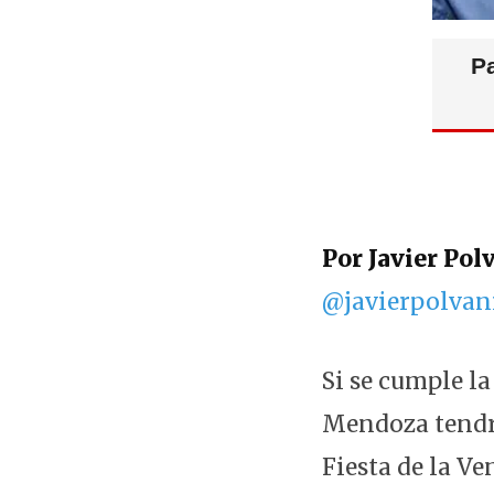
Pa
Por Javier Pol
@javierpolvan
Si se cumple l
Mendoza tendrá
Fiesta de la V