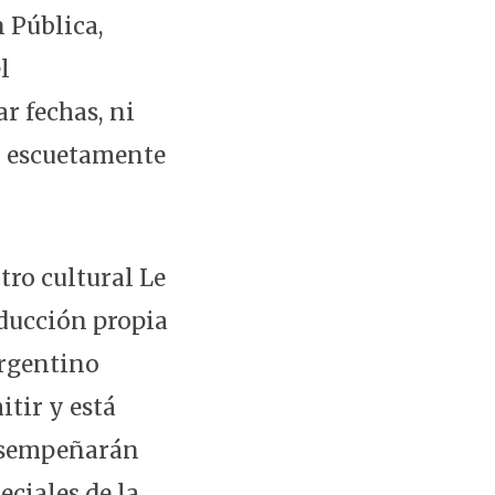
 Pública,
l
r fechas, ni
o escuetamente
tro cultural Le
oducción propia
Argentino
itir y está
desempeñarán
eciales de la