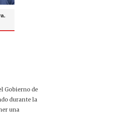
va.
el Gobierno de
ndo durante la
ener una