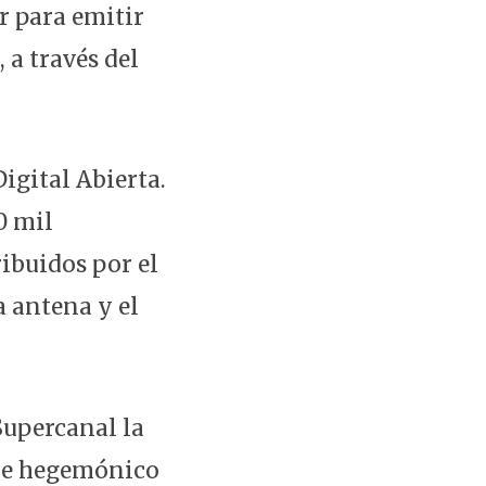
r para emitir
 a través del
igital Abierta.
0 mil
ribuidos por el
a antena y el
Supercanal la
able hegemónico