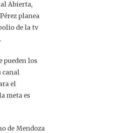
al Abierta,
 Pérez planea
olio de la tv
.
e pueden los
u canal
ara el
la meta es
erno de Mendoza