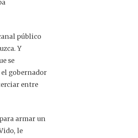
ba
canal público
uzca. Y
ue se
e el gobernador
terciar entre
 para armar un
Vido, le