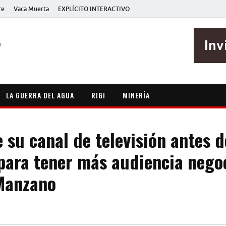
re
Vaca Muerta
EXPLÍCITO INTERACTIVO
EXPLÍCITO
Periodismo sin maripositas
LA GUERRA DEL AGUA
RIGI
MINERÍA
 su canal de televisión antes d
para tener más audiencia negoc
Manzano