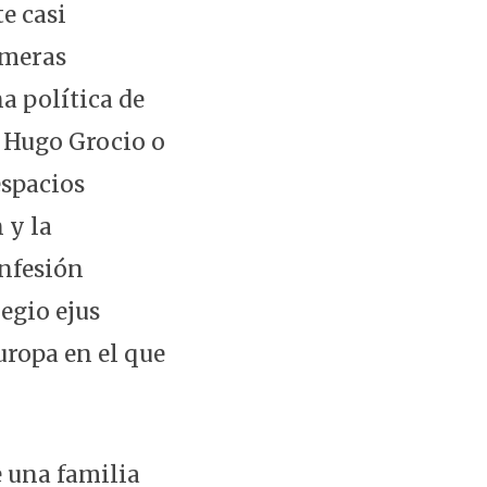
e casi
imeras
a política de
, Hugo Grocio o
espacios
 y la
onfesión
egio ejus
uropa en el que
 una familia