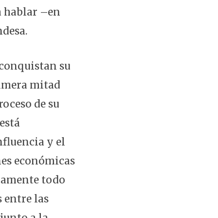
a hablar –en
ndesa.
 conquistan su
rimera mitad
roceso de su
está
fluencia y el
ones económicas
icamente todo
 entre las
junto a la