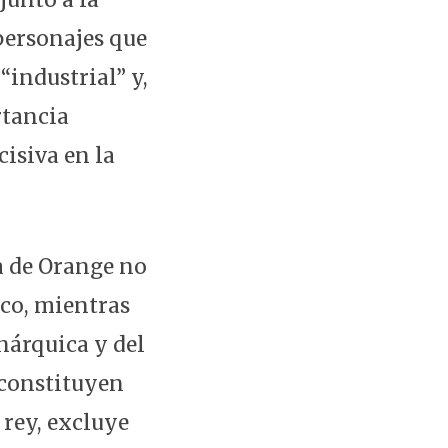
 personajes que
“industrial” y,
rtancia
cisiva en la
sa de Orange no
ico, mientras
nárquica y del
 constituyen
 rey, excluye