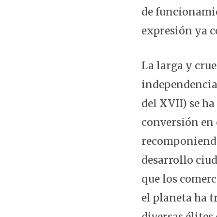
de funcionamie
expresión ya c
La larga y cru
independencia 
del XVII) se ha
conversión en 
recomponiendo 
desarrollo ciu
que los comerc
el planeta ha t
diversas élites