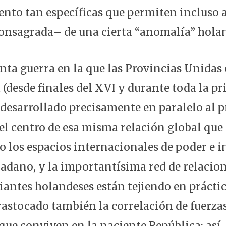
nto tan específicas que permiten incluso 
onsagrada– de una cierta “anomalía” hola
enta guerra en la que las Provincias Unidas
(desde finales del XVI y durante toda la p
 desarrollado precisamente en paralelo al p
el centro de esa misma relación global que 
los espacios internacionales de poder e in
dadano, y la importantísima red de relaci
iantes holandeses están tejiendo en práct
rastocado también la correlación de fuerzas
 que conviven en la naciente República: así, 