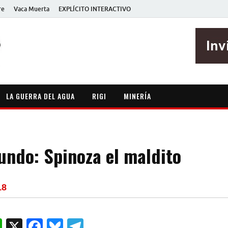
re
Vaca Muerta
EXPLÍCITO INTERACTIVO
EXPLÍCITO
Periodismo sin maripositas
LA GUERRA DEL AGUA
RIGI
MINERÍA
undo: Spinoza el maldito
18
W
X
F
B
T