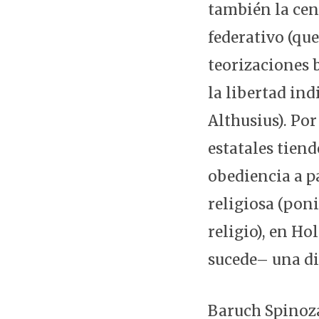
también la cent
federativo (qu
teorizaciones b
la libertad in
Althusius). Po
estatales tien
obediencia a p
religiosa (poni
religio), en Ho
sucede– una dif
Baruch Spinoza