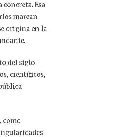
 concreta. Esa
arlos marcan
e origina en la
undante.
to del siglo
s, científicos,
pública
a, como
singularidades