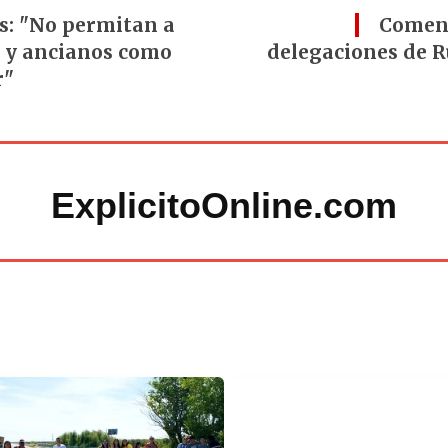
os: "No permitan a
Comenz
s y ancianos como
delegaciones de Ru
r"
ExplicitoOnline.com