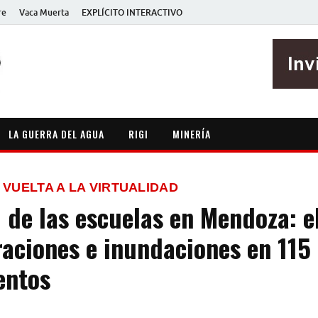
re
Vaca Muerta
EXPLÍCITO INTERACTIVO
EXPLÍCITO
Periodismo sin maripositas
LA GUERRA DEL AGUA
RIGI
MINERÍA
 VUELTA A LA VIRTUALIDAD
 de las escuelas en Mendoza: e
raciones e inundaciones en 115
entos