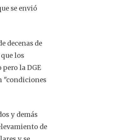
que se envió
de decenas de
 que los
o pero la DGE
n "condiciones
ados y demás
relevamiento de
lares y se