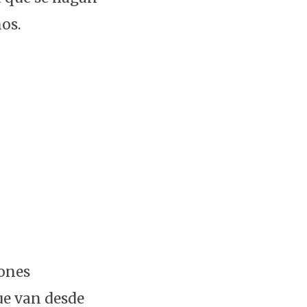
os.
iones
ue van desde