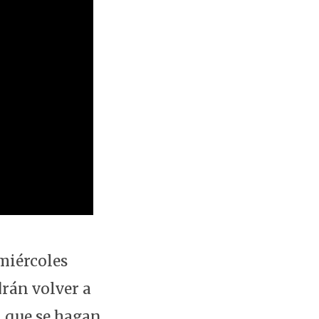
 miércoles
drán volver a
a que se hagan