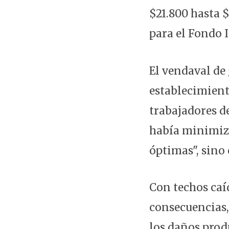
$21.800 hasta $
para el Fondo I
El vendaval de
establecimient
trabajadores d
había minimiza
óptimas", sino 
Con techos caí
consecuencias,
los daños produ