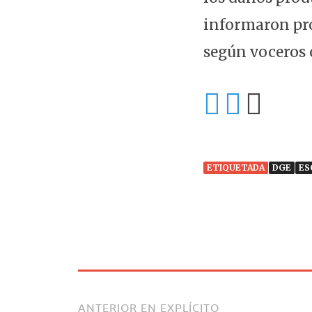
informaron pro
según voceros o
ETIQUETADA
DGE
ES
ANTERIOR EN EXPLÍCITO