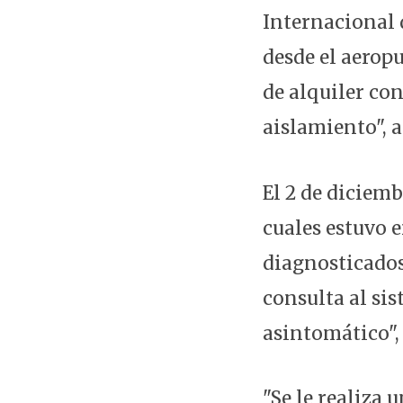
Internacional 
desde el aeropu
de alquiler co
aislamiento", 
El 2 de diciem
cuales estuvo 
diagnosticados
consulta al sis
asintomático",
"Se le realiza 