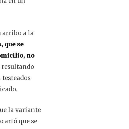
ina en un
 arribo a la
, que se
micilio, no
 resultando
 testeados
icado.
ue la variante
scartó que se