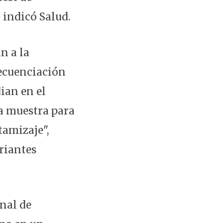
 indicó Salud.
n a la
secuenciación
ian en el
la muestra para
tamizaje",
riantes
nal de