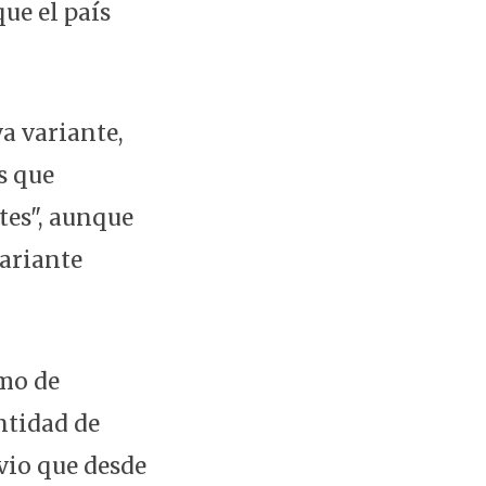
ue el país
a variante,
s que
tes", aunque
variante
omo de
ntidad de
vio que desde