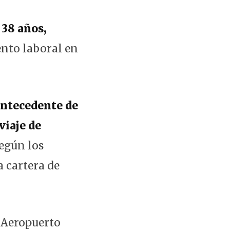
 38 años,
vento laboral en
antecedente de
viaje de
egún los
a cartera de
n Aeropuerto