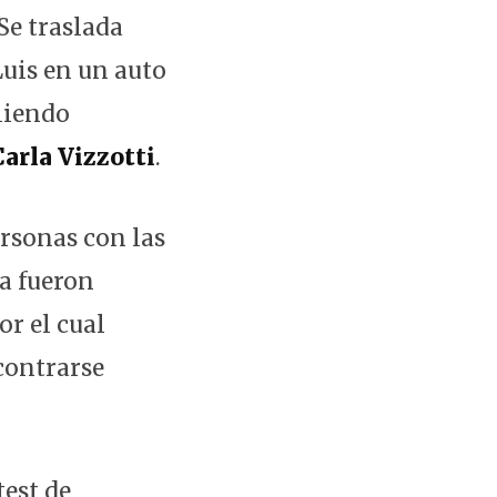
Se traslada
Luis en un auto
liendo
Carla Vizzotti
.
ersonas con las
ca fueron
r el cual
ncontrarse
test de