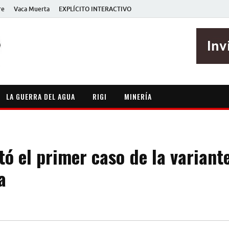
re
Vaca Muerta
EXPLÍCITO INTERACTIVO
EXPLÍCITO
Periodismo sin maripositas
LA GUERRA DEL AGUA
RIGI
MINERÍA
tó el primer caso de la varian
a