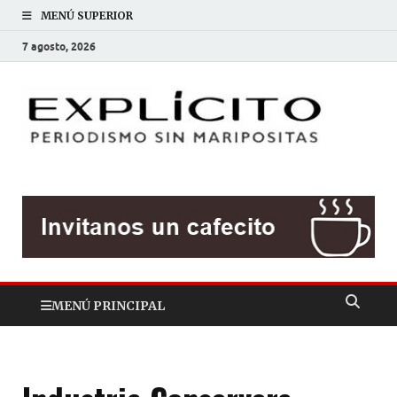
MENÚ SUPERIOR
7 agosto, 2026
EXP
Periodis
sin
mariposit
MENÚ PRINCIPAL