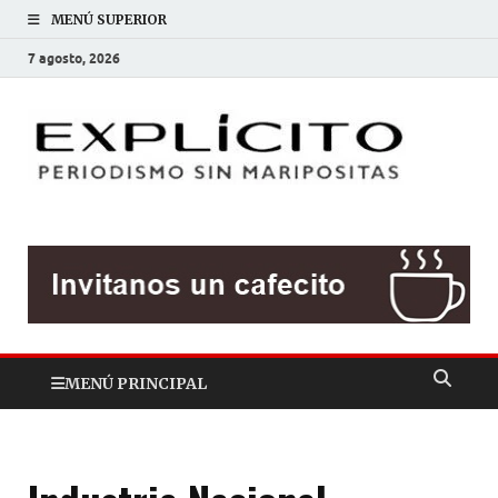
MENÚ SUPERIOR
7 agosto, 2026
EXP
Periodis
sin
mariposit
MENÚ PRINCIPAL