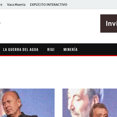
re
Vaca Muerta
EXPLÍCITO INTERACTIVO
EXPLÍCITO
Periodismo sin maripositas
LA GUERRA DEL AGUA
RIGI
MINERÍA