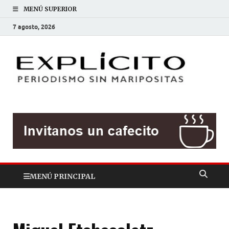
MENÚ SUPERIOR
7 agosto, 2026
EXP
Periodis
sin
mariposit
MENÚ PRINCIPAL