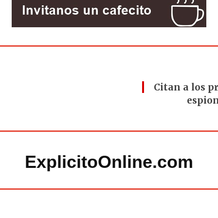
Citan a los p
espion
ExplicitoOnline.com