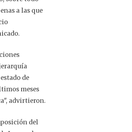
enas a las que
cio
nicado.
aciones
erarquía
 estado de
últimos meses
a", advirtieron.
sposición del