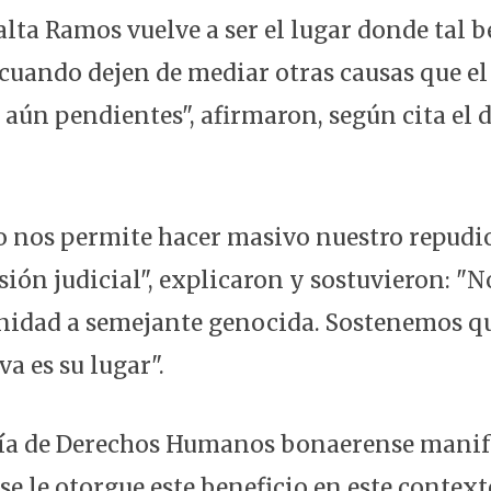
lta Ramos vuelve a ser el lugar donde tal b
 cuando dejen de mediar otras causas que el
 aún pendientes", afirmaron, según cita el 
o nos permite hacer masivo nuestro repudio
isión judicial", explicaron y sostuvieron: 
idad a semejante genocida. Sostenemos que
a es su lugar".
ría de Derechos Humanos bonaerense manif
e le otorgue este beneficio en este context