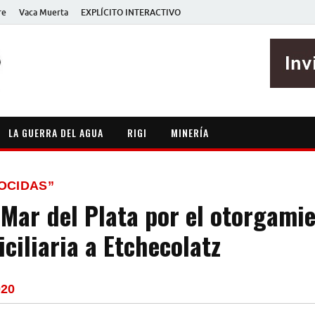
re
Vaca Muerta
EXPLÍCITO INTERACTIVO
EXPLÍCITO
Periodismo sin maripositas
LA GUERRA DEL AGUA
RIGI
MINERÍA
OCIDAS”
 Mar del Plata por el otorgami
ciliaria a Etchecolatz
020