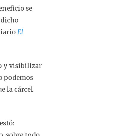
eneficio se
 dicho
diario
El
 y visibilizar
"No podemos
 la cárcel
estó:
o, sobre todo