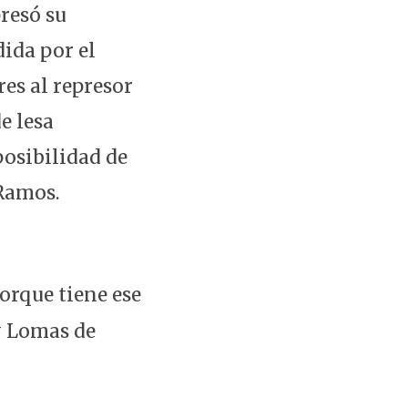
resó su
ida por el
es al represor
e lesa
posibilidad de
 Ramos.
orque tiene ese
y Lomas de