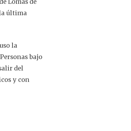
2 de Lomas de
la última
uso la
 Personas bajo
alir del
icos y con