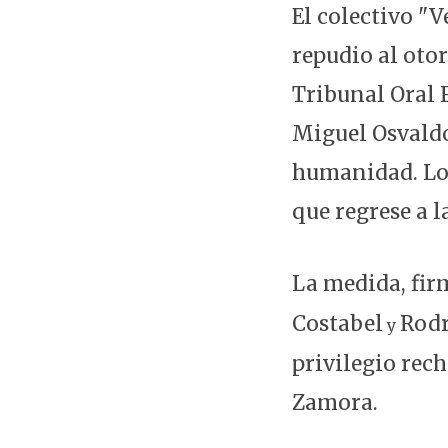
El colectivo "
repudio al oto
Tribunal Oral 
Miguel Osvaldo
humanidad. Los
que regrese a 
La medida, fi
Costabel
Rodr
y
privilegio rec
Zamora.