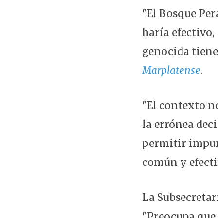
"El Bosque Pera
haría efectivo,
genocida tiene
Marplatense
.
"El contexto n
la errónea dec
permitir impun
común y efectiv
La Subsecreta
"Preocupa que s