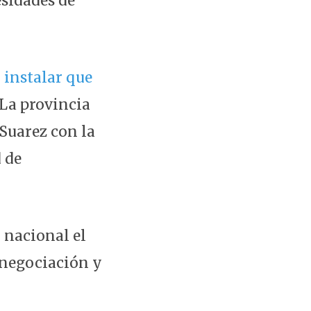
esidades de
instalar que
"La provincia
 Suarez con la
d de
o nacional el
 negociación y