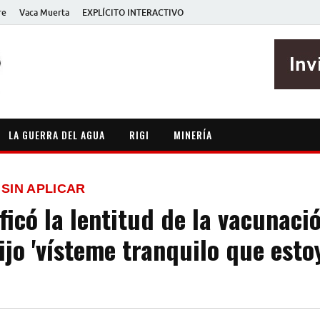
re
Vaca Muerta
EXPLÍCITO INTERACTIVO
EXPLÍCITO
Periodismo sin maripositas
LA GUERRA DEL AGUA
RIGI
MINERÍA
 SIN APLICAR
ficó la lentitud de la vacunaci
ijo 'vísteme tranquilo que esto