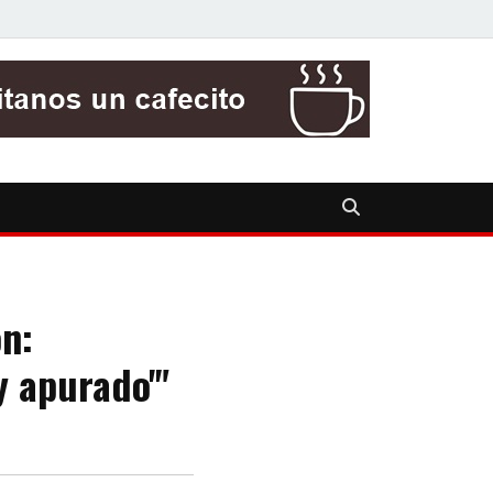
ón:
y apurado'"