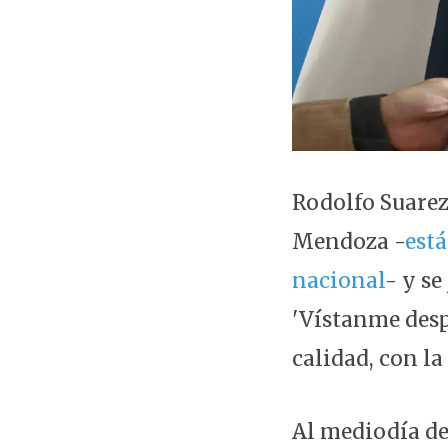
Rodolfo Suarez
Mendoza -
está
nacional
- y se
'Vístanme despa
calidad, con l
Al mediodía de