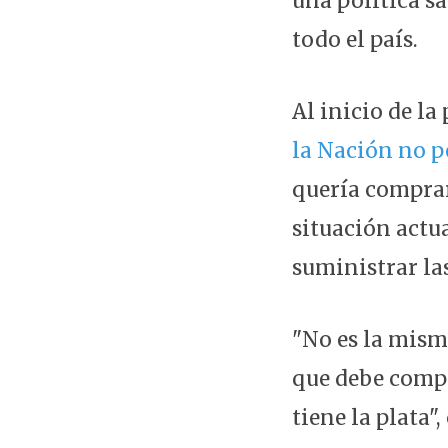
una política sa
todo el país.
Al inicio de l
la Nación no 
quería comprar
situación actua
suministrar las
"No es la misma
que debe compr
tiene la plata"