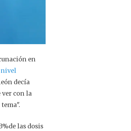
acunación en
 nivel
león decía
 ver con la
 tema".
3%de las dosis