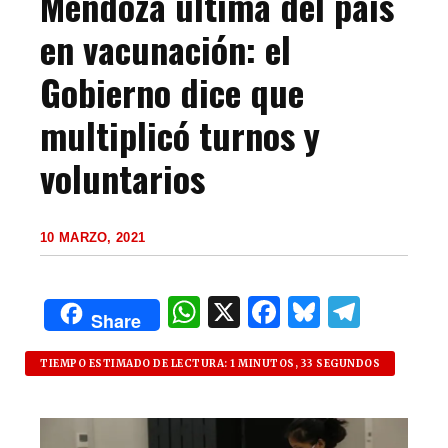
Mendoza última del país
en vacunación: el
Gobierno dice que
multiplicó turnos y
voluntarios
10 MARZO, 2021
W
X
F
B
T
Share
h
a
lu
el
at
c
es
e
TIEMPO ESTIMADO DE LECTURA: 1 MINUTOS, 33 SEGUNDOS
s
e
k
g
A
b
y
ra