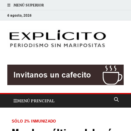
MENÚ SUPERIOR
6 agosto, 2026
EXP
Periodis
sin
mariposit
MENÚ PRINCIPAL
SÓLO 2% INMUNIZADO