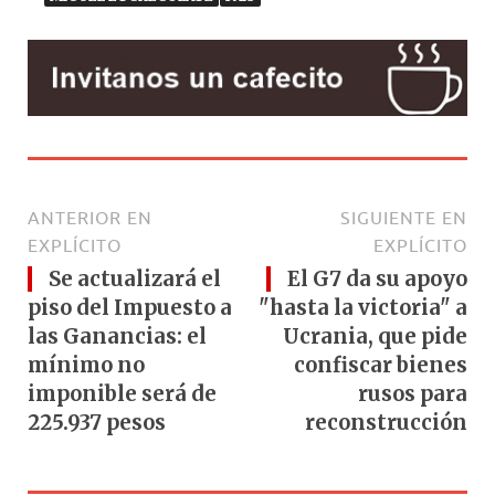
ANTERIOR EN
SIGUIENTE EN
EXPLÍCITO
EXPLÍCITO
Se actualizará el
El G7 da su apoyo
piso del Impuesto a
"hasta la victoria" a
las Ganancias: el
Ucrania, que pide
mínimo no
confiscar bienes
imponible será de
rusos para
225.937 pesos
reconstrucción