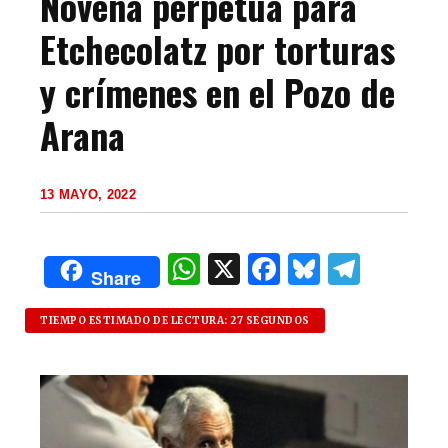
Novena perpetua para
Etchecolatz por torturas
y crímenes en el Pozo de
Arana
13 MAYO, 2022
W
X
F
B
T
Share
h
a
lu
el
at
c
es
e
TIEMPO ESTIMADO DE LECTURA: 27 SEGUNDOS
s
e
k
g
A
b
y
ra
p
o
m