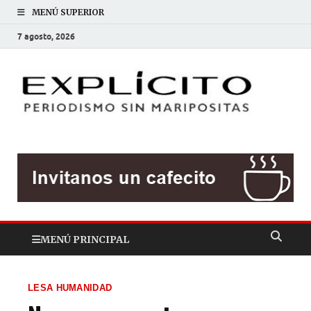
MENÚ SUPERIOR
7 agosto, 2026
EXP
Periodis
sin
mariposit
MENÚ PRINCIPAL
LESA HUMANIDAD