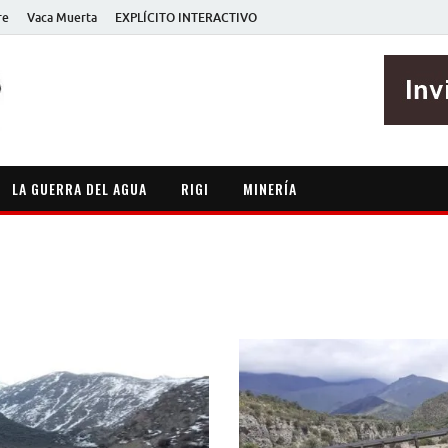
re
Vaca Muerta
EXPLÍCITO INTERACTIVO
EXPLÍCITO
Periodismo sin maripositas
LA GUERRA DEL AGUA
RIGI
MINERÍA