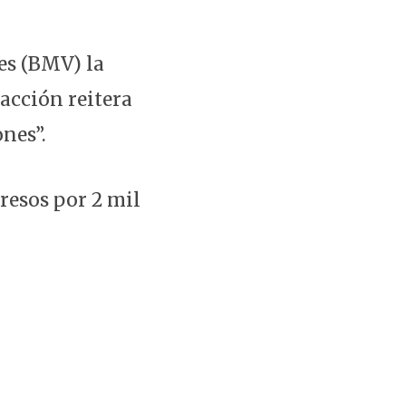
es (BMV) la
sacción reitera
nes”.
resos por 2 mil