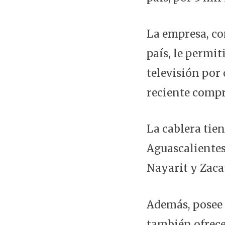
La empresa, co
país, le permi
televisión por 
reciente compr
La cablera tie
Aguascalientes
Nayarit y Zaca
Además, posee 1
también ofrece 