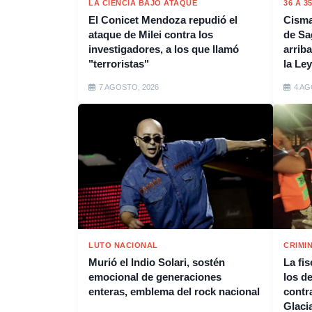
LA CIENCIA BAJO ATAQUE
36 A 3
El Conicet Mendoza repudió el
Cisma
ataque de Milei contra los
de Sa
investigadores, a los que llamó
arrib
"terroristas"
la Ley
7 AGOSTO, 2026
4 AG
LUTO NACIONAL
CRIMI
Murió el Indio Solari, sostén
La fis
emocional de generaciones
los de
enteras, emblema del rock nacional
contr
Glaci