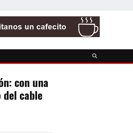
ón: con una
del cable