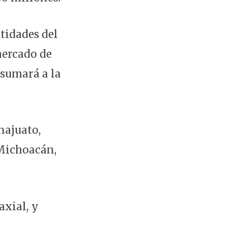
tidades del
mercado de
 sumará a la
najuato,
 Michoacán,
axial, y