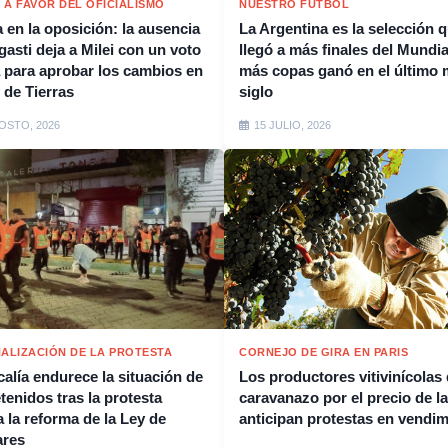
5 A FAVOR DEL OFICIALISMO
NUESTRO FÚTBOL
 en la oposición: la ausencia
La Argentina es la selección 
gasti deja a Milei con un voto
llegó a más finales del Mundia
a para aprobar los cambios en
más copas ganó en el último 
 de Tierras
siglo
OSTO, 2026
15 JULIO, 2026
NALIZACIÓN DE LA PROTESTA
CORNEJO DE GIRA EN PARIS
calía endurece la situación de
Los productores vitivinícolas
tenidos tras la protesta
caravanazo por el precio de la
a la reforma de la Ley de
anticipan protestas en vendim
ares