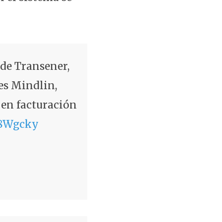
 de Transener,
es Mindlin,
 en facturación
eu8Wgcky