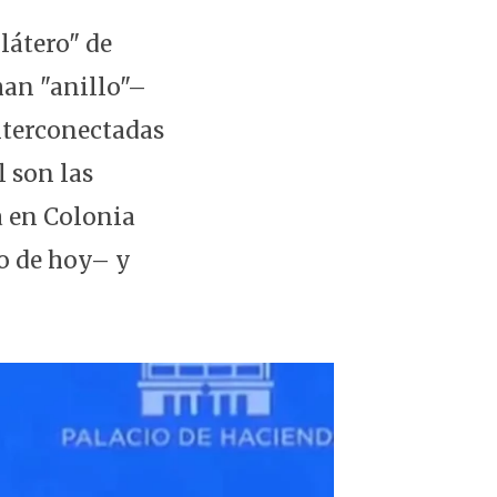
ilátero" de
man "anillo"–
nterconectadas
l son las
a en Colonia
to de hoy– y