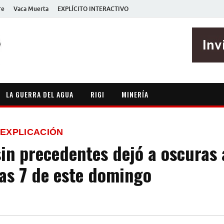
re
Vaca Muerta
EXPLÍCITO INTERACTIVO
EXPLÍCITO
Periodismo sin maripositas
LA GUERRA DEL AGUA
RIGI
MINERÍA
 EXPLICACIÓN
in precedentes dejó a oscuras 
las 7 de este domingo