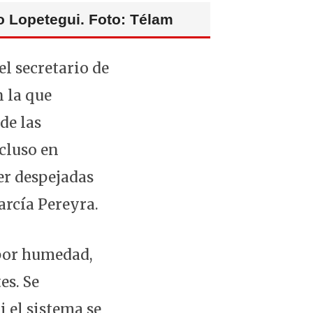
vo Lopetegui. Foto: Télam
el secretario de
 la que
de las
cluso en
er despejadas
García Pereyra.
 por humedad,
es. Se
i el sistema se