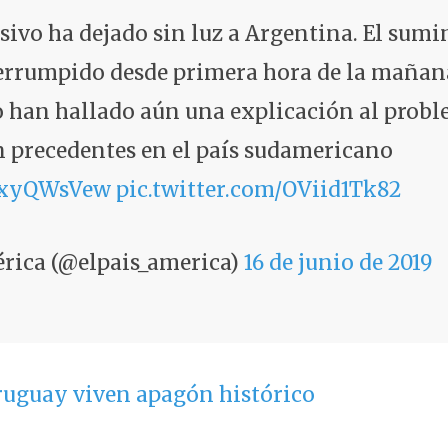
vo ha dejado sin luz a Argentina. El sumin
terrumpido desde primera hora de la mañana
 han hallado aún una explicación al probl
n precedentes en el país sudamericano
qwxyQWsVew
pic.twitter.com/OViid1Tk82
rica (@elpais_america)
16 de junio de 2019
ruguay viven apagón histórico