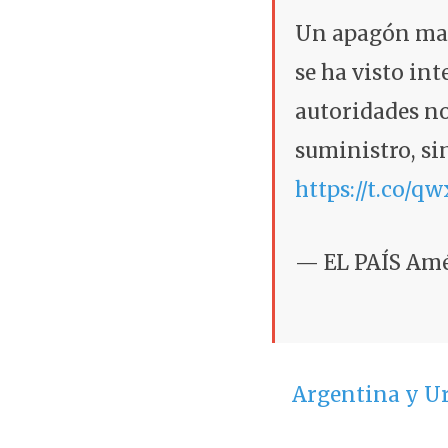
Un apagón masi
se ha visto in
autoridades no
suministro, si
https://t.co/
— EL PAÍS Amé
Argentina y U