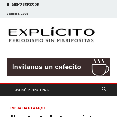
MENÚ SUPERIOR
8 agosto, 2026
EXP
Periodis
sin
mariposit
MENÚ PRINCIPAL
RUSIA BAJO ATAQUE