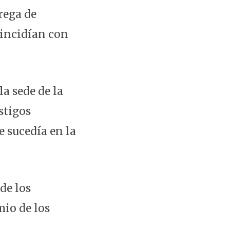
rega de
oincidían con
a sede de la
stigos
e sucedía en la
de los
mio de los