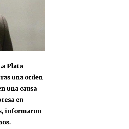
La Plata
tras una orden
 en una causa
presa en
es, informaron
nos.