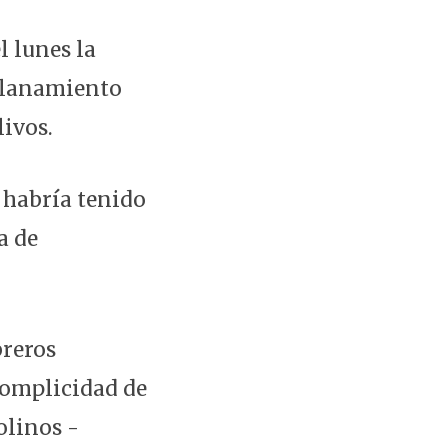
l lunes la
allanamiento
livos.
 habría tenido
a de
breros
 complicidad de
olinos -