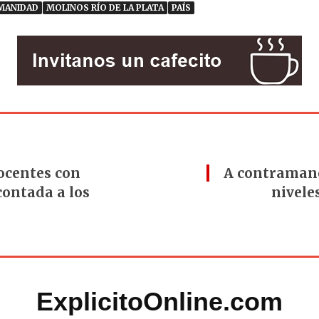
MANIDAD
MOLINOS RÍO DE LA PLATA
PAÍS
docentes con
A contramano
contada a los
nivele
ExplicitoOnline.com