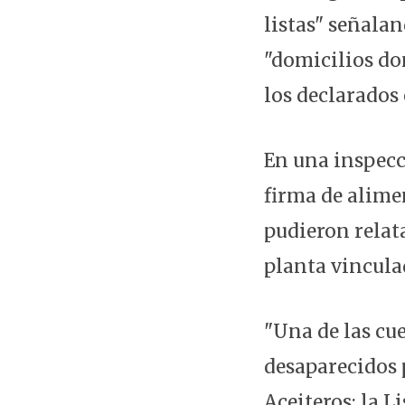
listas" señalan
"domicilios do
los declarados
En una inspecci
firma de alime
pudieron relat
planta vincula
"Una de las cu
desaparecidos 
Aceiteros: la L