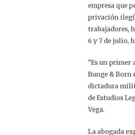
empresa que pe
privación ilegí
trabajadores, h
6 y 7 de julio, 
"Es un primer 
Bunge & Born e
dictadura milit
de Estudios Leg
Vega.
La abogada exp