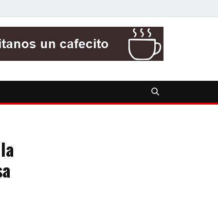
la
sa