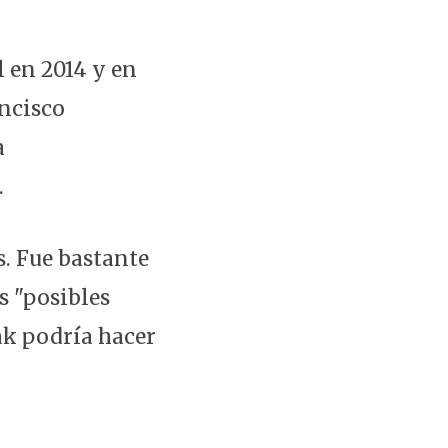
l en 2014 y en
ancisco
a
.
s. Fue bastante
s "posibles
ak podría hacer