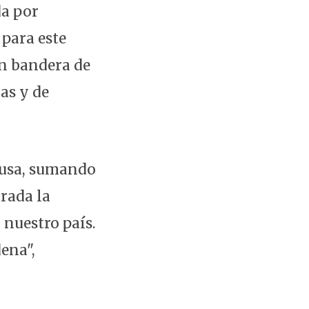
da por
para este
en bandera de
as y de
ausa, sumando
rada la
 nuestro país.
ena",