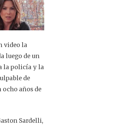
n video la
da luego de un
 la policía y la
culpable de
n ocho años de
aston Sardelli,