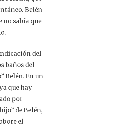
ontáneo. Belén
e no sabía que
ño.
indicación del
os baños del
o” Belén. En un
 ya que hay
ado por
hijo” de Belén,
obore el