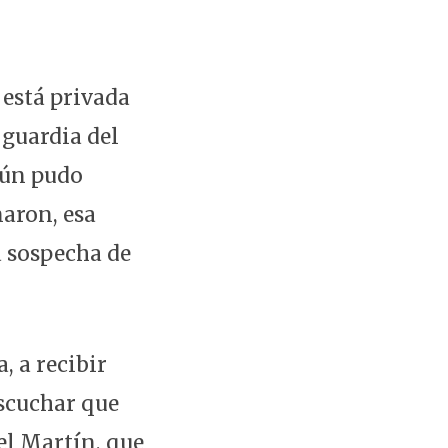
 está privada
 guardia del
gún pudo
aron, esa
a sospecha de
, a recibir
escuchar que
el Martín, que