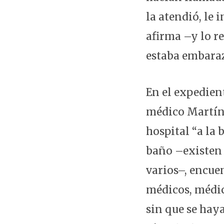
la atendió, le
afirma –y lo r
estaba embaraz
En el expedient
médico Martín,
hospital “a la
baño –existen 
varios–, encu
médicos, médic
sin que se hay