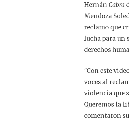
Hernán
Cabra
d
Mendoza Soleda
reclamo que cr
lucha para un s
derechos huma
"Con este vide
voces al recla
violencia que s
Queremos la li
comentaron sus