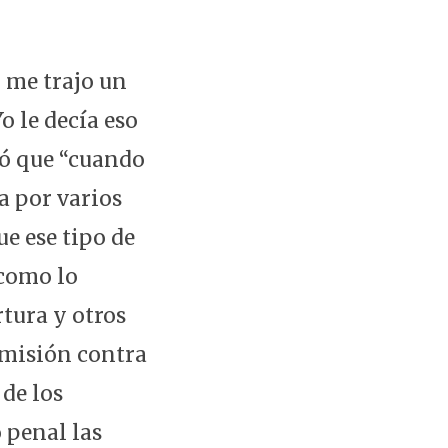
 me trajo un
o le decía eso
ró que “cuando
a por varios
ue ese tipo de
 como lo
rtura y otros
omisión contra
de los
 penal las