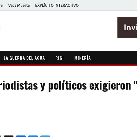
re
Vaca Muerta
EXPLÍCITO INTERACTIVO
EXPLÍCITO
Periodismo sin maripositas
LA GUERRA DEL AGUA
RIGI
MINERÍA
riodistas y políticos exigieron 