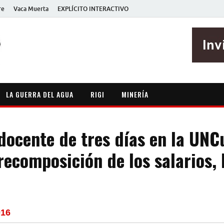
re
Vaca Muerta
EXPLÍCITO INTERACTIVO
EXPLÍCITO
Periodismo sin maripositas
LA GUERRA DEL AGUA
RIGI
MINERÍA
docente de tres días en la UNC
recomposición de los salarios, 
016