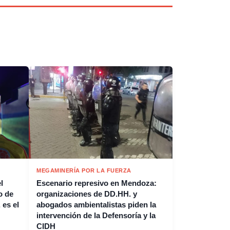
MEGAMINERÍA POR LA FUERZA
l
Escenario represivo en Mendoza:
o de
organizaciones de DD.HH. y
 es el
abogados ambientalistas piden la
intervención de la Defensoría y la
CIDH