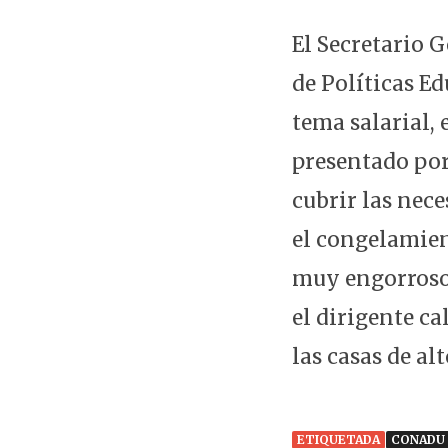
El Secretario 
de Políticas E
tema salarial,
presentado por
cubrir las nec
el congelamient
muy engorroso 
el dirigente ca
las casas de al
ETIQUETADA
CONADU