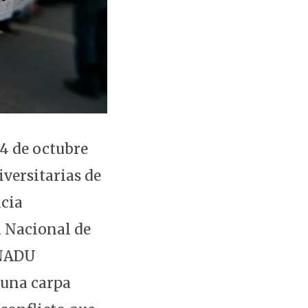
14 de octubre
iversitarias de
ncia
n Nacional de
ONADU
 una carpa