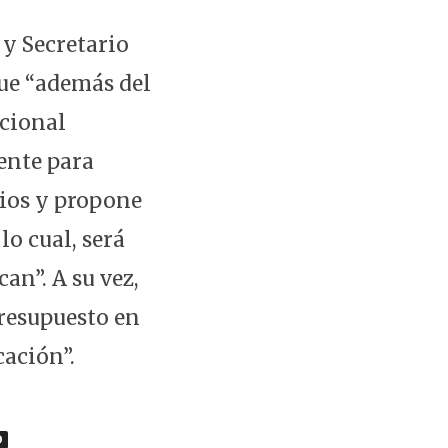
 y Secretario
que “además del
acional
ente para
rios y propone
lo cual, será
an”. A su vez,
presupuesto en
cación”.
D