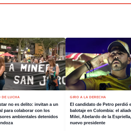
 DE LUCHA
GIRO A LA DERECHA
tar no es delito: invitan a un
El candidato de Petro perdió e
al para colaborar con los
balotaje en Colombia: el aliad
sores ambientales detenidos
Milei, Abelardo de la Espriella,
endoza
nuevo presidente