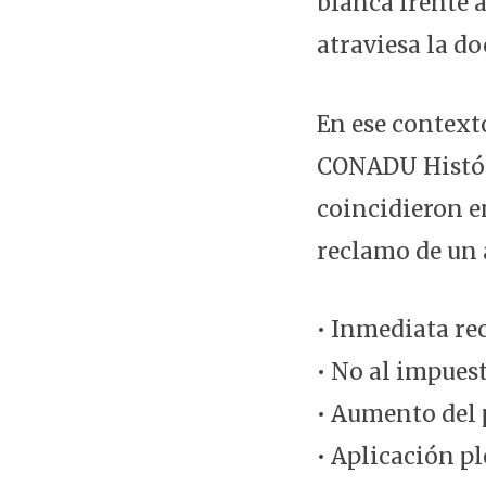
blanca frente a
atraviesa la do
En ese context
CONADU Histór
coincidieron e
reclamo de un a
• Inmediata re
• No al impuest
• Aumento del 
• Aplicación p