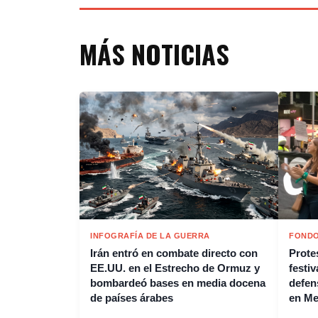
MÁS NOTICIAS
INFOGRAFÍA DE LA GUERRA
FONDO
Irán entró en combate directo con
Protes
EE.UU. en el Estrecho de Ormuz y
festiv
bombardeó bases en media docena
defen
de países árabes
en M