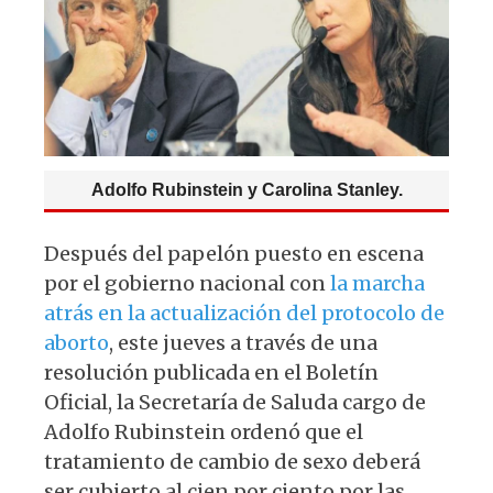
p
o
k
Adolfo Rubinstein y Carolina Stanley.
Después del papelón puesto en escena
por el gobierno nacional con
la marcha
atrás en la actualización del protocolo de
aborto
, este jueves a través de una
resolución publicada en el Boletín
Oficial, la Secretaría de Saluda cargo de
Adolfo Rubinstein ordenó que el
tratamiento de cambio de sexo deberá
ser cubierto al cien por ciento por las