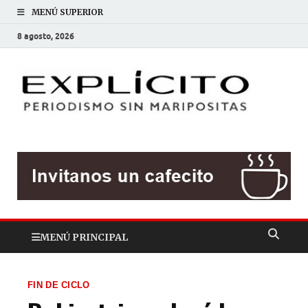
MENÚ SUPERIOR
8 agosto, 2026
EXP
Periodis
sin
mariposit
MENÚ PRINCIPAL
FIN DE CICLO