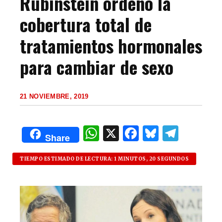
Rubinstein ordenó la
cobertura total de
tratamientos hormonales
para cambiar de sexo
21 NOVIEMBRE, 2019
W
X
F
B
T
Share
h
a
lu
el
at
c
es
e
TIEMPO ESTIMADO DE LECTURA: 1 MINUTOS, 20 SEGUNDOS
s
e
k
g
A
b
y
ra
p
o
m