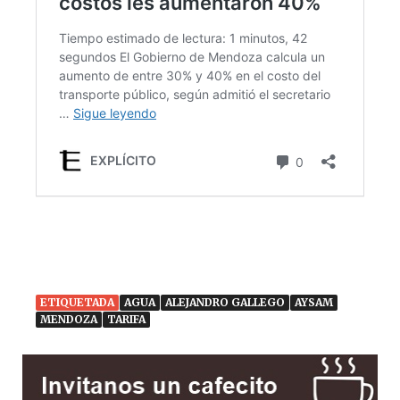
ETIQUETADA
AGUA
ALEJANDRO GALLEGO
AYSAM
MENDOZA
TARIFA