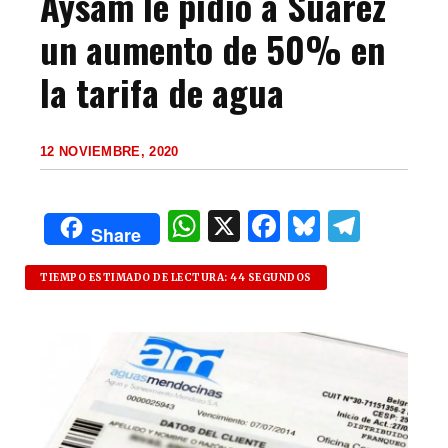
Aysam le pidió a Suarez
un aumento de 50% en
la tarifa de agua
12 NOVIEMBRE, 2020
W
X
F
B
T
Share
h
a
lu
el
at
c
es
e
TIEMPO ESTIMADO DE LECTURA: 44 SEGUNDOS
s
e
k
g
A
b
y
ra
p
o
m
p
o