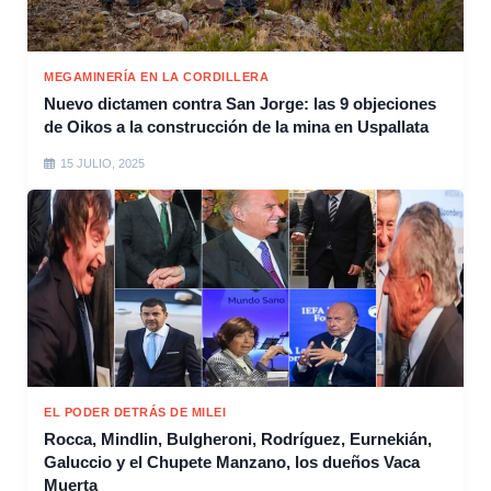
MEGAMINERÍA EN LA CORDILLERA
Nuevo dictamen contra San Jorge: las 9 objeciones
de Oikos a la construcción de la mina en Uspallata
15 JULIO, 2025
EL PODER DETRÁS DE MILEI
Rocca, Mindlin, Bulgheroni, Rodríguez, Eurnekián,
Galuccio y el Chupete Manzano, los dueños Vaca
Muerta