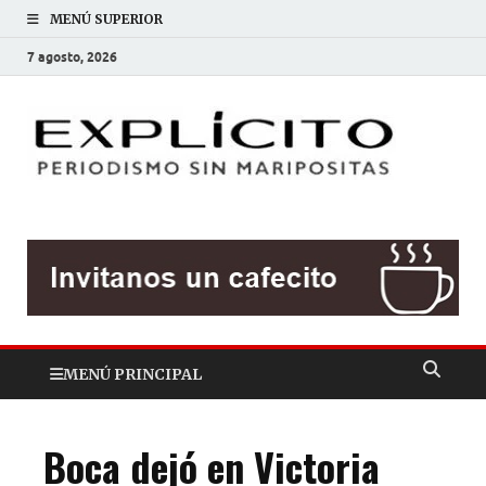
MENÚ SUPERIOR
7 agosto, 2026
EXP
Periodis
sin
mariposit
MENÚ PRINCIPAL
Boca dejó en Victoria