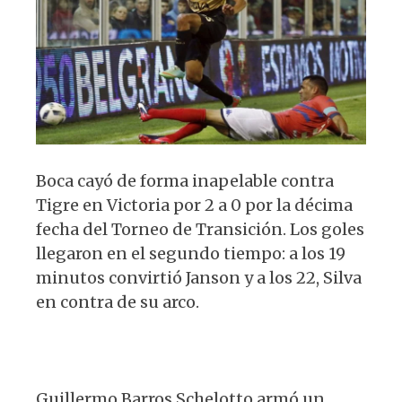
p
o
m
p
o
k
Boca cayó de forma inapelable contra
Tigre en Victoria por 2 a 0 por la décima
fecha del Torneo de Transición. Los goles
llegaron en el segundo tiempo: a los 19
minutos convirtió Janson y a los 22, Silva
en contra de su arco.
Guillermo Barros Schelotto armó un