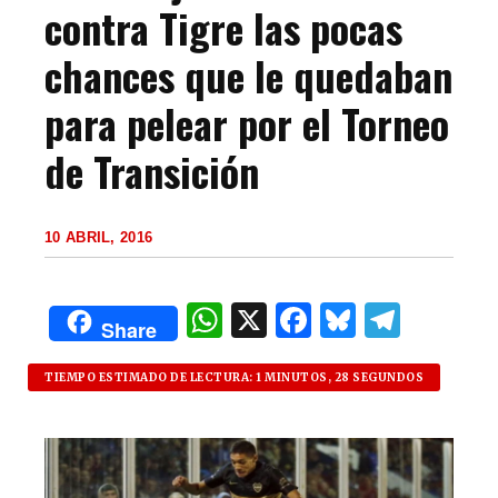
contra Tigre las pocas
chances que le quedaban
para pelear por el Torneo
de Transición
10 ABRIL, 2016
W
X
F
B
T
Share
h
a
lu
el
at
c
es
e
TIEMPO ESTIMADO DE LECTURA: 1 MINUTOS, 28 SEGUNDOS
s
e
k
g
A
b
y
ra