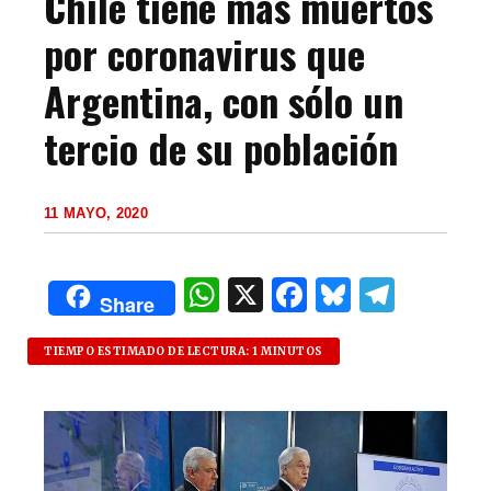
Chile tiene más muertos
por coronavirus que
Argentina, con sólo un
tercio de su población
11 MAYO, 2020
W
X
F
B
T
Share
h
a
lu
el
at
c
es
e
TIEMPO ESTIMADO DE LECTURA: 1 MINUTOS
s
e
k
g
A
b
y
ra
p
o
m