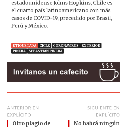
estadounidense Johns Hopkins, Chile es
el cuarto país latinoamericano con más
casos de COVID-19, precedido por Brasil,
Perú y México.
ETIQUETADA
CHILE
CORONAVIRUS
EXTERIOR
PIÑERA
SEBASTIÁN PIÑERA
ANTERIOR EN
SIGUIENTE EN
EXPLÍCITO
EXPLÍCITO
Otro plagio de
No habrá ningún