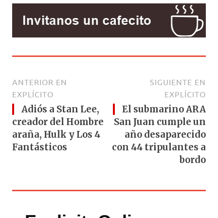
k
ANTERIOR EN
SIGUIENTE EN
EXPLÍCITO
EXPLÍCITO
Adiós a Stan Lee,
El submarino ARA
creador del Hombre
San Juan cumple un
araña, Hulk y Los 4
año desaparecido
Fantásticos
con 44 tripulantes a
bordo