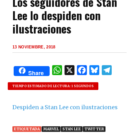
Los seguidores de Stan
Lee lo despiden con
ilustraciones
13 NOVIEMBRE, 2018
W
X
F
B
T
Share
h
a
lu
el
at
c
es
e
TIEMPO ESTIMADO DE LECTURA: 1 SEGUNDOS
s
e
k
g
Despiden a Stan Lee con ilustraciones
A
b
y
ra
p
o
m
p
o
ETIQUETADA
MARVEL
STAN LEE
TWITTER