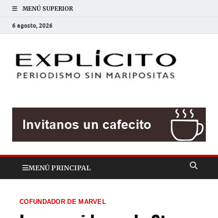
MENÚ SUPERIOR
6 agosto, 2026
EXP
Periodis
sin
mariposit
MENÚ PRINCIPAL
COFUNDADOR DE MARVEL