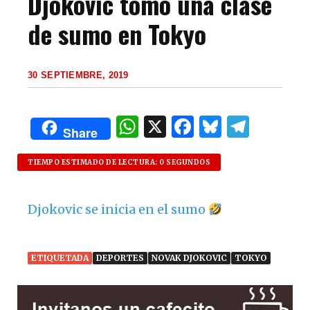
Djokovic tomó una clase
de sumo en Tokyo
30 SEPTIEMBRE, 2019
W
X
F
B
T
Share
h
a
lu
el
at
c
es
e
TIEMPO ESTIMADO DE LECTURA: 0 SEGUNDOS
s
e
k
g
Djokovic se inicia en el sumo
A
b
y
ra
p
o
m
p
o
ETIQUETADA
DEPORTES
NOVAK DJOKOVIC
TOKYO
k